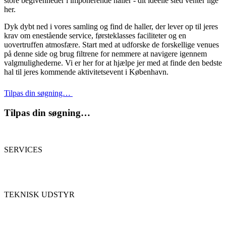
store begivenheder i imponerende haller - dit ideelle sted venter lige
her.
Dyk dybt ned i vores samling og find de haller, der lever op til jeres
krav om enestående service, førsteklasses faciliteter og en
uovertruffen atmosfære. Start med at udforske de forskellige venues
på denne side og brug filtrene for nemmere at navigere igennem
valgmulighederne. Vi er her for at hjælpe jer med at finde den bedste
hal til jeres kommende aktivitetsevent i København.
Tilpas din søgning…
Tilpas din søgning…
SERVICES
TEKNISK UDSTYR