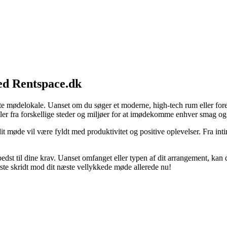
ed Rentspace.dk
te mødelokale. Uanset om du søger et moderne, high-tech rum eller foretr
kaler fra forskellige steder og miljøer for at imødekomme enhver smag o
 dit møde vil være fyldt med produktivitet og positive oplevelser. Fra in
st til dine krav. Uanset omfanget eller typen af dit arrangement, kan du
ørste skridt mod dit næste vellykkede møde allerede nu!