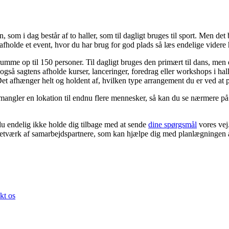
om i dag består af to haller, som til dagligt bruges til sport. Men det 
 afholde et event, hvor du har brug for god plads så læs endelige videre 
 rumme op til 150 personer. Til dagligt bruges den primært til dans, m
gså sagtens afholde kurser, lanceringer, foredrag eller workshops i hall
 Det afhænger helt og holdent af, hvilken type arrangement du er ved at
 mangler en lokation til endnu flere mennesker, så kan du se nærmere p
du endelig ikke holde dig tilbage med at sende
dine spørgsmål
vores vej
netværk af samarbejdspartnere, som kan hjælpe dig med planlægningen a
kt os