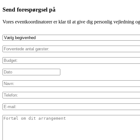
Send forespørgsel på
Vores eventkoordinatorer er klar til at give dig personlig vejledning o
Vælg
begivenhed
*
Forventede
antal
gæster:
*
Budget:
*
Dato:
*
DD
slash
MM
Navn:
*
slash
YYYY
Telefon:
E-
mail:
*
Detaljer