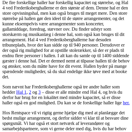
De fire forskellige haller har forskellig kapacitet og størrelse, og Hal
4 ved Frederiksberghallerne er den største af dem. Denne hal er den
store opvisningshal, men kan også bruges til meget mere. Den store
størrelse på hallen gør den ideel til de større arrangementer, og det
kunne eksempelvis være arrangementer som koncerter,
gallamiddage, foredrag, stævner osv. Du finder udstyr som
storskærm og musikanlæg i denne hal, som også kan bruges til dit
arrangement. Hal 4 ved Frederiksberghallerne har desuden
tribuneplads, hvor der kan sidde op til 940 personer. Derudover er
der også rig mulighed for at opstille stolerækker, så der er plads til
endnu flere personer i hallen. I alt kan du samle op til 1400 siddende
gæster i denne hal. Det er dermed nemt at tilpasse hallen til de behov
og ønsker, som du måtte have for dit event. Hallen byder på mange
spændende muligheder, så du skal endelige ikke tøve med at booke
det.
Som nævnt har Frederiksberghallerne også tre andre haller som
hedder
Hal 1
,
2
og
3
– disse er alle mindre end Hal 4, og hvis du
derfor har brug for en lokalitet med mindre kapacitet, så er disse
haller også en god mulighed. Du kan se de forskellige haller lige
her.
Hos Rentspace vil vi rigtig gerne hjælpe dig med at planlægge det
bedst mulige arrangement, og derfor sidder vi klar til at besvare dine
spørgsmål. Vi har også et stort netværk af leverandører og
samarbejdspartnere, som vi gerne deler med dig, hvis du har behov