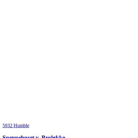
5932 Humble
Sneppehuset v. Broløkke