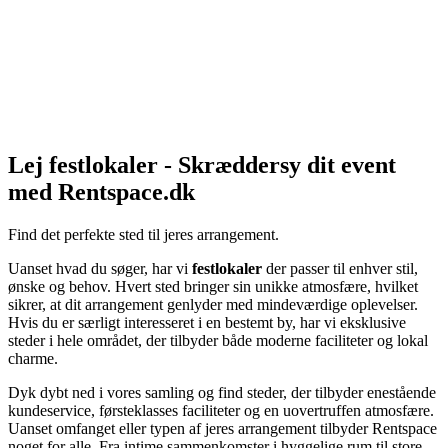
Lej festlokaler - Skræddersy dit event
med Rentspace.dk
Find det perfekte sted til jeres arrangement.
Uanset hvad du søger, har vi
festlokaler
der passer til enhver stil,
ønske og behov. Hvert sted bringer sin unikke atmosfære, hvilket
sikrer, at dit arrangement genlyder med mindeværdige oplevelser.
Hvis du er særligt interesseret i en bestemt by, har vi eksklusive
steder i hele området, der tilbyder både moderne faciliteter og lokal
charme.
Dyk dybt ned i vores samling og find steder, der tilbyder enestående
kundeservice, førsteklasses faciliteter og en uovertruffen atmosfære.
Uanset omfanget eller typen af jeres arrangement tilbyder Rentspace
noget for alle. Fra intime sammenkomster i hyggelige rum til store