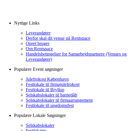
Nyttige Links
Leverandører
Derfor skal dit venue på Rentspace
Opret bruger
Om Rentspace
Handelsbetingelser for Samarbejdspartnere (Venues og
Leverandører)
Populære Event søgninger
Julefrokost København
Festlokale til firmajulefrokost
Festlokale til Bryllup
Selskabslokaler til barnedåb
Selskabslokaler til firmaarrangement
Festlokale til ungdomsfest
Populære Lokale Søgninger
Selskabslokaler
Festlokaler