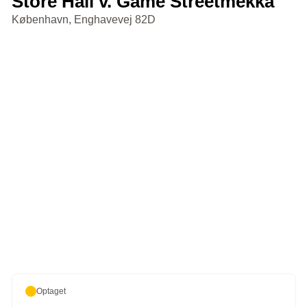
Store Hall v. Game Streetmekka
København, Enghavevej 82D
Optaget