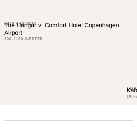
Phone
2770 KASTRUP
The Hangar v. Comfort Hotel Copenhagen
Dette felt er til validering og bør ikke ændres.
Airport
200-2150 GÆSTER
143
Kab
100-