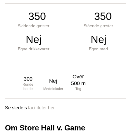
350
350
Siddende gæster
Stående gæster
Nej
Nej
Egne drikkevarer
Egen mad
Over
300
Nej
500 m
Runde
borde
Mødelokaler
Tog
Se stedets
faciliteter her
Om Store Hall v. Game