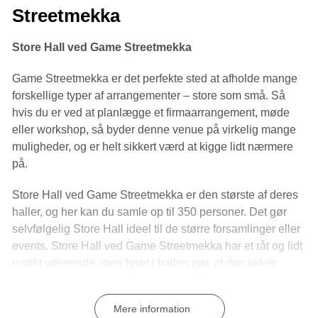
Streetmekka
Store Hall ved Game Streetmekka
Game Streetmekka er det perfekte sted at afholde mange
forskellige typer af arrangementer – store som små. Så
hvis du er ved at planlægge et firmaarrangement, møde
eller workshop, så byder denne venue på virkelig mange
muligheder, og er helt sikkert værd at kigge lidt nærmere
på.
Store Hall ved Game Streetmekka er den største af deres
haller, og her kan du samle op til 350 personer. Det gør
selvfølgelig Store Hall ideel til de større forsamlinger eller
events. Store Hall ved Game Streetmekka har et råt og lidt
rustikt udseende, men lyset i hallen gør, at den virker
utrolig åben og luftig. Det gør at Store Hall er det perfekte
sted, hvis du skal afholde en større konference, et event
Mere information
med god plads eller måske en stor middag, hvor der skal