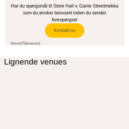
Har du spørgsmål til Store Hall v. Game Streetmekka
som du ønsker besvaret inden du sender
forespørgsel
Kontakt os
Navn
(Påkrævet)
Lignende venues
E-mail
(Påkrævet)
Telefon
Spørgsmål
(Påkrævet)