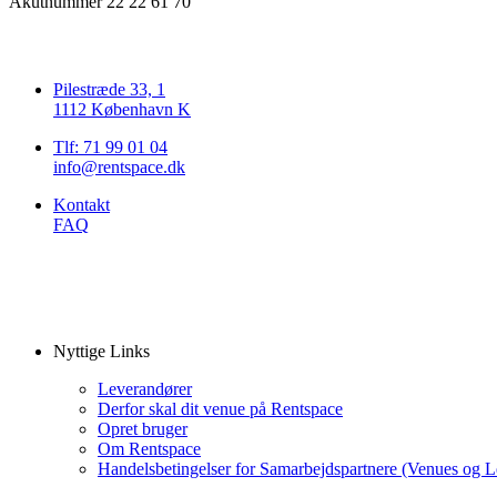
Akutnummer 22 22 61 70
Pilestræde 33, 1
1112 København K
Tlf: 71 99 01 04
info@rentspace.dk
Kontakt
FAQ
Nyttige Links
Leverandører
Derfor skal dit venue på Rentspace
Opret bruger
Om Rentspace
Handelsbetingelser for Samarbejdspartnere (Venues og L