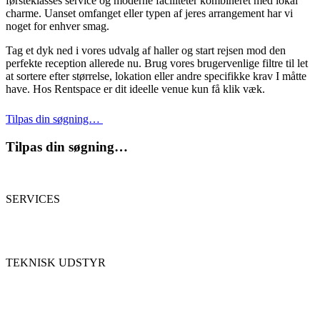
førsteklasses service og moderne faciliteter kombineret med lokal
charme. Uanset omfanget eller typen af jeres arrangement har vi
noget for enhver smag.
Tag et dyk ned i vores udvalg af haller og start rejsen mod den
perfekte reception allerede nu. Brug vores brugervenlige filtre til let
at sortere efter størrelse, lokation eller andre specifikke krav I måtte
have. Hos Rentspace er dit ideelle venue kun få klik væk.
Tilpas din søgning…
Tilpas din søgning…
SERVICES
TEKNISK UDSTYR