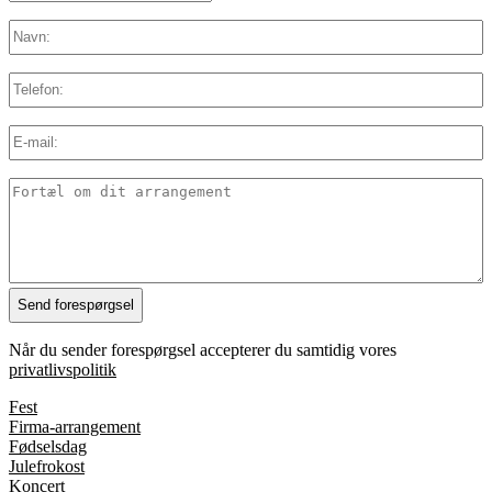
MM
Navn:
*
slash
YYYY
Telefon:
E-
mail:
*
Detaljer
Når du sender forespørgsel accepterer du samtidig vores
privatlivspolitik
Fest
Firma-arrangement
Fødselsdag
Julefrokost
Koncert