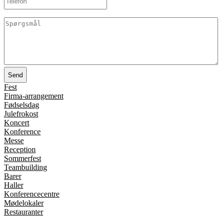
Spørgsmål
(Påkrævet)
Fest
Firma-arrangement
Fødselsdag
Julefrokost
Koncert
Konference
Messe
Reception
Sommerfest
Teambuilding
Barer
Haller
Konferencecentre
Mødelokaler
Restauranter