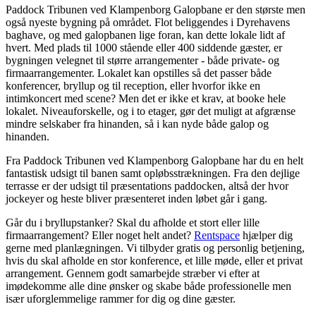
Paddock Tribunen ved Klampenborg Galopbane er den største men
også nyeste bygning på området. Flot beliggendes i Dyrehavens
baghave, og med galopbanen lige foran, kan dette lokale lidt af
hvert. Med plads til 1000 stående eller 400 siddende gæster, er
bygningen velegnet til større arrangementer - både private- og
firmaarrangementer. Lokalet kan opstilles så det passer både
konferencer, bryllup og til reception, eller hvorfor ikke en
intimkoncert med scene? Men det er ikke et krav, at booke hele
lokalet. Niveauforskelle, og i to etager, gør det muligt at afgrænse
mindre selskaber fra hinanden, så i kan nyde både galop og
hinanden.
Fra Paddock Tribunen ved Klampenborg Galopbane har du en helt
fantastisk udsigt til banen samt opløbsstrækningen. Fra den dejlige
terrasse er der udsigt til præsentations paddocken, altså der hvor
jockeyer og heste bliver præsenteret inden løbet går i gang.
Går du i bryllupstanker? Skal du afholde et stort eller lille
firmaarrangement? Eller noget helt andet?
Rentspace
hjælper dig
gerne med planlægningen. Vi tilbyder gratis og personlig betjening,
hvis du skal afholde en stor konference, et lille møde, eller et privat
arrangement. Gennem godt samarbejde stræber vi efter at
imødekomme alle dine ønsker og skabe både professionelle men
især uforglemmelige rammer for dig og dine gæster.