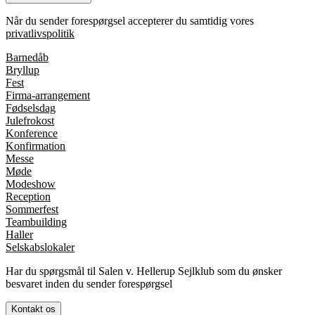
Når du sender forespørgsel accepterer du samtidig vores
privatlivspolitik
Barnedåb
Bryllup
Fest
Firma-arrangement
Fødselsdag
Julefrokost
Konference
Konfirmation
Messe
Møde
Modeshow
Reception
Sommerfest
Teambuilding
Haller
Selskabslokaler
Har du spørgsmål til Salen v. Hellerup Sejlklub som du ønsker
besvaret inden du sender forespørgsel
Kontakt os