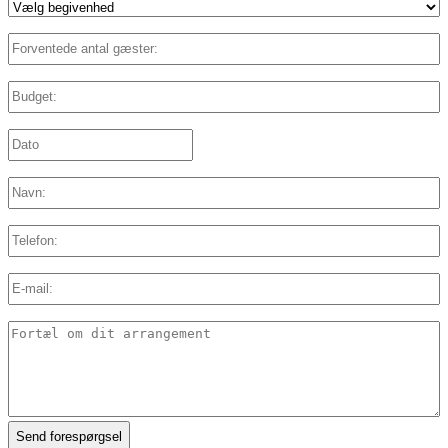
Vælg
begivenhed
*
Forventede
antal
gæster:
*
Budget:
*
Dato:
*
DD
slash
MM
Navn:
*
slash
YYYY
Telefon:
E-
mail:
*
Detaljer