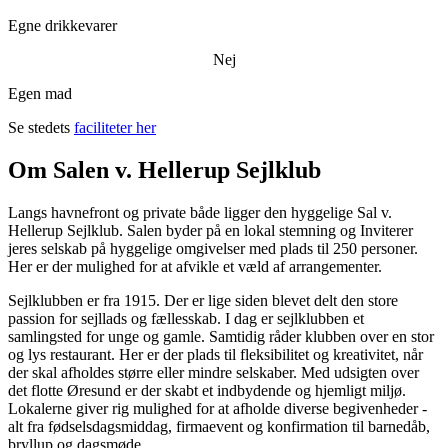
Egne drikkevarer
Nej
Egen mad
Se stedets
faciliteter her
Om Salen v. Hellerup Sejlklub
Langs havnefront og private både ligger den hyggelige Sal v.
Hellerup Sejlklub. Salen byder på en lokal stemning og Inviterer
jeres selskab på hyggelige omgivelser med plads til 250 personer.
Her er der mulighed for at afvikle et væld af arrangementer.
Sejlklubben er fra 1915. Der er lige siden blevet delt den store
passion for sejllads og fællesskab. I dag er sejlklubben et
samlingsted for unge og gamle. Samtidig råder klubben over en stor
og lys restaurant. Her er der plads til fleksibilitet og kreativitet, når
der skal afholdes større eller mindre selskaber. Med udsigten over
det flotte Øresund er der skabt et indbydende og hjemligt miljø.
Lokalerne giver rig mulighed for at afholde diverse begivenheder -
alt fra fødselsdagsmiddag, firmaevent og konfirmation til barnedåb,
bryllup og dagsmøde.