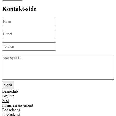
Kontakt-side
Navn
(Påkrævet)
E-
mail
(Påkrævet)
Telefon
Spørgsmål
(Påkrævet)
Barnedåb
Bryllup
Fest
Firma-arrangement
Fødselsdag
Julefrokost