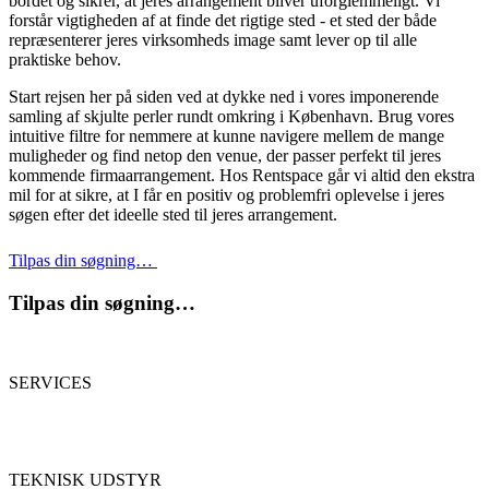
bordet og sikrer, at jeres arrangement bliver uforglemmeligt. Vi
forstår vigtigheden af at finde det rigtige sted - et sted der både
repræsenterer jeres virksomheds image samt lever op til alle
praktiske behov.
Start rejsen her på siden ved at dykke ned i vores imponerende
samling af skjulte perler rundt omkring i København. Brug vores
intuitive filtre for nemmere at kunne navigere mellem de mange
muligheder og find netop den venue, der passer perfekt til jeres
kommende firmaarrangement. Hos Rentspace går vi altid den ekstra
mil for at sikre, at I får en positiv og problemfri oplevelse i jeres
søgen efter det ideelle sted til jeres arrangement.
Tilpas din søgning…
Tilpas din søgning…
SERVICES
TEKNISK UDSTYR