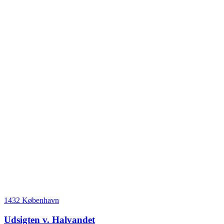
1432 København
Udsigten v. Halvandet