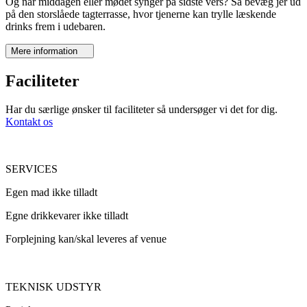
Og når middagen eller mødet synger på sidste vers? Så bevæg jer ud
på den storslåede tagterrasse, hvor tjenerne kan trylle læskende
drinks frem i udebaren.
Mere information
Faciliteter
Har du særlige ønsker til faciliteter så undersøger vi det for dig.
Kontakt os
SERVICES
Egen mad ikke tilladt
Egne drikkevarer ikke tilladt
Forplejning kan/skal leveres af venue
TEKNISK UDSTYR