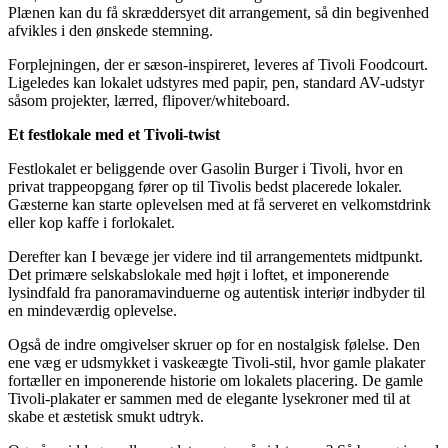
Plænen kan du få skræddersyet dit arrangement, så din begivenhed
afvikles i den ønskede stemning.
Forplejningen, der er sæson-inspireret, leveres af Tivoli Foodcourt.
Ligeledes kan lokalet udstyres med papir, pen, standard AV-udstyr
såsom projekter, lærred, flipover/whiteboard.
Et festlokale med et Tivoli-twist
Festlokalet er beliggende over Gasolin Burger i Tivoli, hvor en
privat trappeopgang fører op til Tivolis bedst placerede lokaler.
Gæsterne kan starte oplevelsen med at få serveret en velkomstdrink
eller kop kaffe i forlokalet.
Derefter kan I bevæge jer videre ind til arrangementets midtpunkt.
Det primære selskabslokale med højt i loftet, et imponerende
lysindfald fra panoramavinduerne og autentisk interiør indbyder til
en mindeværdig oplevelse.
Også de indre omgivelser skruer op for en nostalgisk følelse. Den
ene væg er udsmykket i vaskeægte Tivoli-stil, hvor gamle plakater
fortæller en imponerende historie om lokalets placering. De gamle
Tivoli-plakater er sammen med de elegante lysekroner med til at
skabe et æstetisk smukt udtryk.