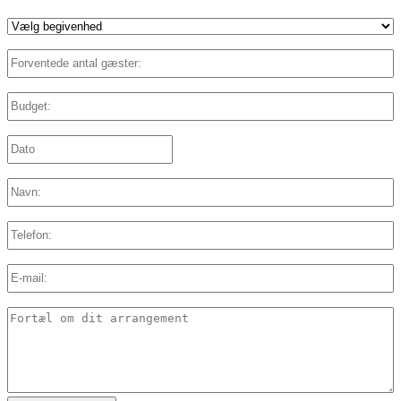
Vælg
begivenhed
*
Forventede
antal
gæster:
*
Budget:
*
Dato:
*
DD
slash
MM
Navn:
*
slash
YYYY
Telefon:
E-
mail:
*
Detaljer