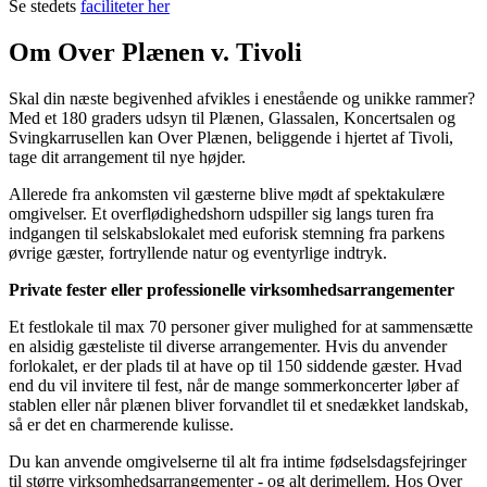
Se stedets
faciliteter her
Om Over Plænen v. Tivoli
Skal din næste begivenhed afvikles i enestående og unikke rammer?
Med et 180 graders udsyn til Plænen, Glassalen, Koncertsalen og
Svingkarrusellen kan Over Plænen, beliggende i hjertet af Tivoli,
tage dit arrangement til nye højder.
Allerede fra ankomsten vil gæsterne blive mødt af spektakulære
omgivelser. Et overflødighedshorn udspiller sig langs turen fra
indgangen til selskabslokalet med euforisk stemning fra parkens
øvrige gæster, fortryllende natur og eventyrlige indtryk.
Private fester eller professionelle virksomhedsarrangementer
Et festlokale til max 70 personer giver mulighed for at sammensætte
en alsidig gæsteliste til diverse arrangementer. Hvis du anvender
forlokalet, er der plads til at have op til 150 siddende gæster. Hvad
end du vil invitere til fest, når de mange sommerkoncerter løber af
stablen eller når plænen bliver forvandlet til et snedækket landskab,
så er det en charmerende kulisse.
Du kan anvende omgivelserne til alt fra intime fødselsdagsfejringer
til større virksomhedsarrangementer - og alt derimellem. Hos Over