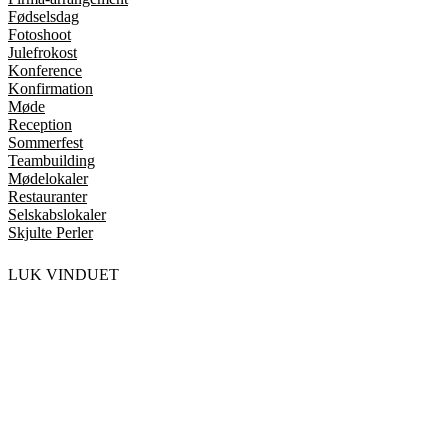
Fødselsdag
Fotoshoot
Julefrokost
Konference
Konfirmation
Møde
Reception
Sommerfest
Teambuilding
Mødelokaler
Restauranter
Selskabslokaler
Skjulte Perler
LUK VINDUET