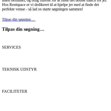
listen herunder, og brug filtrene for at finde det bedste match for jer.
Hos Rentspace er vi dedikeret til at hjælpe jer med at finde det
perfekte venue - så lad os starte søgningen sammen!
Tilpas din søgning…
Tilpas din søgning…
SERVICES
TEKNISK UDSTYR
FACILITETER