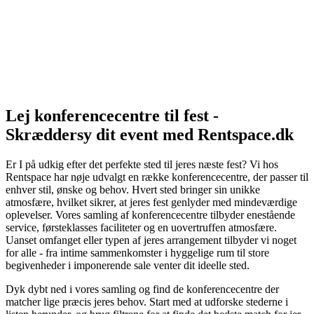
Lej konferencecentre til fest -
Skræddersy dit event med Rentspace.dk
Er I på udkig efter det perfekte sted til jeres næste fest? Vi hos
Rentspace har nøje udvalgt en række konferencecentre, der passer til
enhver stil, ønske og behov. Hvert sted bringer sin unikke
atmosfære, hvilket sikrer, at jeres fest genlyder med mindeværdige
oplevelser. Vores samling af konferencecentre tilbyder enestående
service, førsteklasses faciliteter og en uovertruffen atmosfære.
Uanset omfanget eller typen af jeres arrangement tilbyder vi noget
for alle - fra intime sammenkomster i hyggelige rum til store
begivenheder i imponerende sale venter dit ideelle sted.
Dyk dybt ned i vores samling og find de konferencecentre der
matcher lige præcis jeres behov. Start med at udforske stederne i