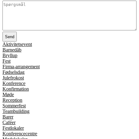
Spørgsmål
(Påkrævet)
Aktivitetsevent
Barnedåb
Bryllup
Fest
Firma-arrangement
Fødselsdag
Julefrokost
Konference
Konfirmation
Møde
Reception
Sommerfest
Teambuilding
Barer
Caféer
Festlokaler
Konferencecentre