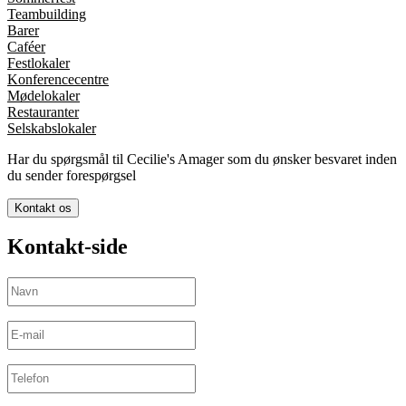
Teambuilding
Barer
Caféer
Festlokaler
Konferencecentre
Mødelokaler
Restauranter
Selskabslokaler
Har du spørgsmål til Cecilie's Amager som du ønsker besvaret inden
du sender forespørgsel
Kontakt os
Kontakt-side
Navn
(Påkrævet)
E-
mail
(Påkrævet)
Telefon