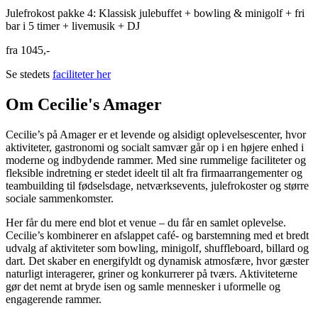
Julefrokost pakke 4: Klassisk julebuffet + bowling & minigolf + fri
bar i 5 timer + livemusik + DJ
fra
1045,-
Se stedets
faciliteter her
Om Cecilie's Amager
Cecilie’s på Amager er et levende og alsidigt oplevelsescenter, hvor
aktiviteter, gastronomi og socialt samvær går op i en højere enhed i
moderne og indbydende rammer. Med sine rummelige faciliteter og
fleksible indretning er stedet ideelt til alt fra firmaarrangementer og
teambuilding til fødselsdage, netværksevents, julefrokoster og større
sociale sammenkomster.
Her får du mere end blot et venue – du får en samlet oplevelse.
Cecilie’s kombinerer en afslappet café- og barstemning med et bredt
udvalg af aktiviteter som bowling, minigolf, shuffleboard, billard og
dart. Det skaber en energifyldt og dynamisk atmosfære, hvor gæster
naturligt interagerer, griner og konkurrerer på tværs. Aktiviteterne
gør det nemt at bryde isen og samle mennesker i uformelle og
engagerende rammer.