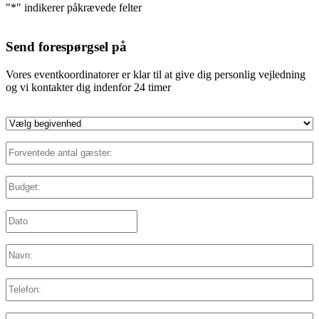
"
*
" indikerer påkrævede felter
Send forespørgsel på
Vores eventkoordinatorer er klar til at give dig personlig vejledning
og vi kontakter dig indenfor 24 timer
Vælg
begivenhed
*
Forventede
antal
gæster:
*
Budget:
*
Dato:
*
DD
slash
MM
Navn:
*
slash
YYYY
Telefon:
E-