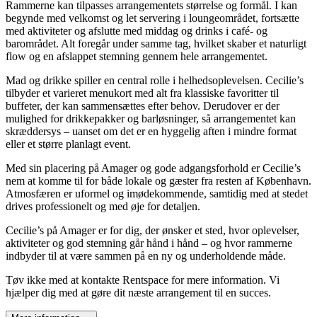
Rammerne kan tilpasses arrangementets størrelse og formål. I kan
begynde med velkomst og let servering i loungeområdet, fortsætte
med aktiviteter og afslutte med middag og drinks i café- og
barområdet. Alt foregår under samme tag, hvilket skaber et naturligt
flow og en afslappet stemning gennem hele arrangementet.
Mad og drikke spiller en central rolle i helhedsoplevelsen. Cecilie’s
tilbyder et varieret menukort med alt fra klassiske favoritter til
buffeter, der kan sammensættes efter behov. Derudover er der
mulighed for drikkepakker og barløsninger, så arrangementet kan
skræddersys – uanset om det er en hyggelig aften i mindre format
eller et større planlagt event.
Med sin placering på Amager og gode adgangsforhold er Cecilie’s
nem at komme til for både lokale og gæster fra resten af København.
Atmosfæren er uformel og imødekommende, samtidig med at stedet
drives professionelt og med øje for detaljen.
Cecilie’s på Amager er for dig, der ønsker et sted, hvor oplevelser,
aktiviteter og god stemning går hånd i hånd – og hvor rammerne
indbyder til at være sammen på en ny og underholdende måde.
Tøv ikke med at kontakte Rentspace for mere information. Vi
hjælper dig med at gøre dit næste arrangement til en succes.