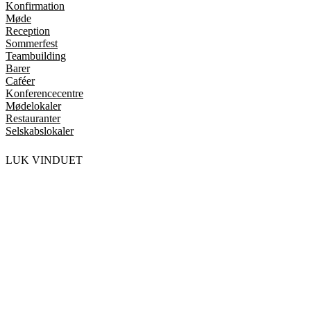
Konfirmation
Møde
Reception
Sommerfest
Teambuilding
Barer
Caféer
Konferencecentre
Mødelokaler
Restauranter
Selskabslokaler
LUK VINDUET