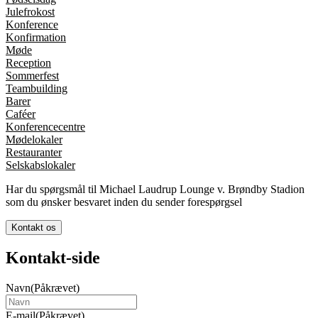
Julefrokost
Konference
Konfirmation
Møde
Reception
Sommerfest
Teambuilding
Barer
Caféer
Konferencecentre
Mødelokaler
Restauranter
Selskabslokaler
Har du spørgsmål til Michael Laudrup Lounge v. Brøndby Stadion
som du ønsker besvaret inden du sender forespørgsel
Kontakt os
Kontakt-side
Navn
(Påkrævet)
E-mail
(Påkrævet)