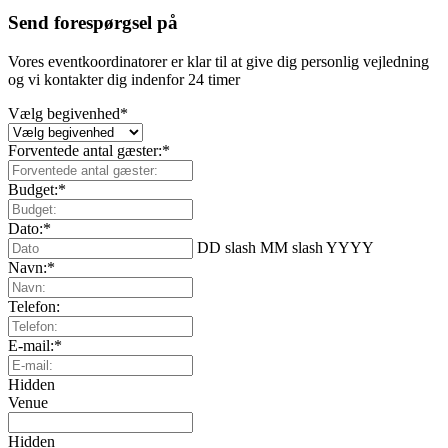
Send forespørgsel på
Vores eventkoordinatorer er klar til at give dig personlig vejledning
og vi kontakter dig indenfor 24 timer
Vælg begivenhed
*
Forventede antal gæster:
*
Budget:
*
Dato:
*
DD slash MM slash YYYY
Navn:
*
Telefon:
E-mail:
*
Hidden
Venue
Hidden