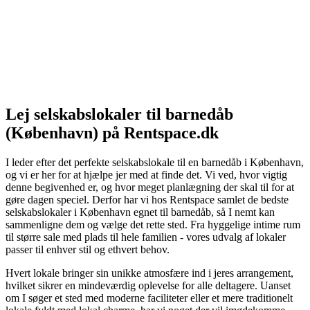
Lej selskabslokaler til barnedåb
(København) på Rentspace.dk
I leder efter det perfekte selskabslokale til en barnedåb i København,
og vi er her for at hjælpe jer med at finde det. Vi ved, hvor vigtig
denne begivenhed er, og hvor meget planlægning der skal til for at
gøre dagen speciel. Derfor har vi hos Rentspace samlet de bedste
selskabslokaler i København egnet til barnedåb, så I nemt kan
sammenligne dem og vælge det rette sted. Fra hyggelige intime rum
til større sale med plads til hele familien - vores udvalg af lokaler
passer til enhver stil og ethvert behov.
Hvert lokale bringer sin unikke atmosfære ind i jeres arrangement,
hvilket sikrer en mindeværdig oplevelse for alle deltagere. Uanset
om I søger et sted med moderne faciliteter eller et mere traditionelt