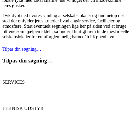
lokale fyldt med lokal charme, har vi noget der vil imødekomme
jeres ønsker.
Dyk dybt ned i vores samling af selskabslokaler og find netop det
sted der opfylder jeres kriterier hvad angår service, faciliteter og
atmosfære. Start eventuelt søgningen lige her på siden ved at bruge
filtrene som hjælpemiddel - så finder I hurtigt frem til de mest ideelle
selskabslokaler for en uforglemmelig barnedåb i København.
Tilpas din søgning…
Tilpas din søgning…
SERVICES
TEKNISK UDSTYR