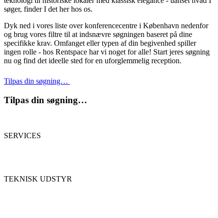
teknologi til historiske lokaler med klassisk elegance - uanset hvad I
søger, finder I det her hos os.
Dyk ned i vores liste over konferencecentre i København nedenfor
og brug vores filtre til at indsnævre søgningen baseret på dine
specifikke krav. Omfanget eller typen af din begivenhed spiller
ingen rolle - hos Rentspace har vi noget for alle! Start jeres søgning
nu og find det ideelle sted for en uforglemmelig reception.
Tilpas din søgning…
Tilpas din søgning…
SERVICES
TEKNISK UDSTYR