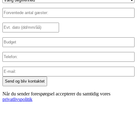
Forventede
antal
gæster:
Dato
(Påkrævet)
DD
(Påkrævet)
slash
MM
Budget
slash
YYYY
Telefon
E-
mail
(Påkrævet)
Når du sender forespørgsel accepterer du samtidig vores
privatlivspolitik