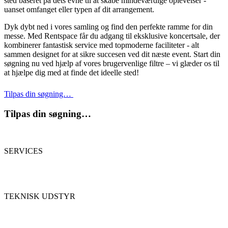
sted baseret på dets evne til at skabe mindeværdige oplevelser -
uanset omfanget eller typen af dit arrangement.
Dyk dybt ned i vores samling og find den perfekte ramme for din
messe. Med Rentspace får du adgang til eksklusive koncertsale, der
kombinerer fantastisk service med topmoderne faciliteter - alt
sammen designet for at sikre succesen ved dit næste event. Start din
søgning nu ved hjælp af vores brugervenlige filtre – vi glæder os til
at hjælpe dig med at finde det ideelle sted!
Tilpas din søgning…
Tilpas din søgning…
SERVICES
TEKNISK UDSTYR