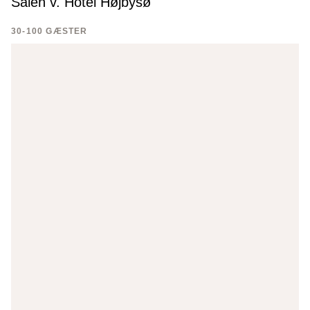
Salen v. Hotel Højbysø
30-100 GÆSTER