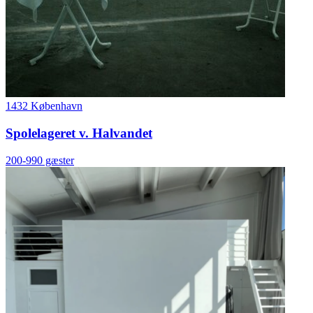
1432 København
Spolelageret v. Halvandet
200-990 gæster