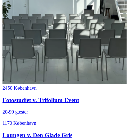
2450 København
Fotostudiet v. Trifolium Event
20-90 gæster
1170 København
Loungen v. Den Glade Gris