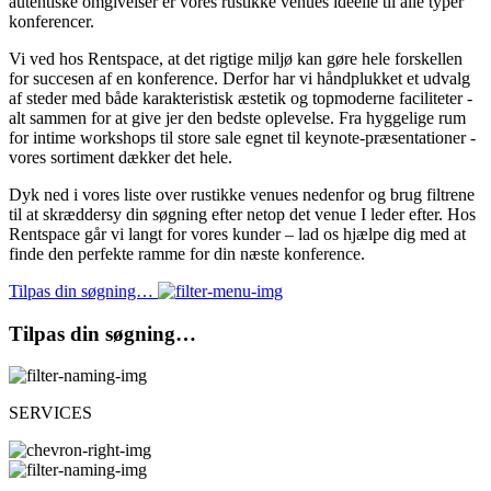
autentiske omgivelser er vores rustikke venues ideelle til alle typer
konferencer.
Vi ved hos Rentspace, at det rigtige miljø kan gøre hele forskellen
for succesen af en konference. Derfor har vi håndplukket et udvalg
af steder med både karakteristisk æstetik og topmoderne faciliteter -
alt sammen for at give jer den bedste oplevelse. Fra hyggelige rum
for intime workshops til store sale egnet til keynote-præsentationer -
vores sortiment dækker det hele.
Dyk ned i vores liste over rustikke venues nedenfor og brug filtrene
til at skræddersy din søgning efter netop det venue I leder efter. Hos
Rentspace går vi langt for vores kunder – lad os hjælpe dig med at
finde den perfekte ramme for din næste konference.
Tilpas din søgning…
Tilpas din søgning…
SERVICES