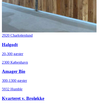
2920 Charlottenlund
Halgodt
20-300 gæster
2300 København
Amager Bio
300-1300 gæster
5932 Humble
Kvarteret v. Broløkke