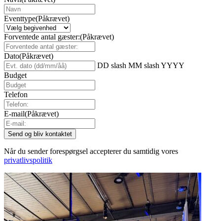
Eventtype
(Påkrævet)
Forventede antal gæster:
(Påkrævet)
Dato
(Påkrævet)
DD slash MM slash YYYY
Budget
Telefon
E-mail
(Påkrævet)
Når du sender forespørgsel accepterer du samtidig vores
privatlivspolitik