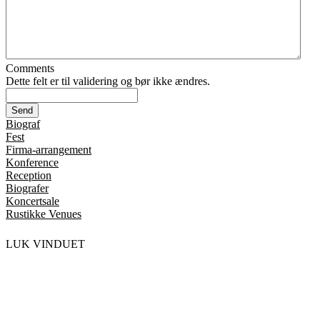
Comments
Dette felt er til validering og bør ikke ændres.
Biograf
Fest
Firma-arrangement
Konference
Reception
Biografer
Koncertsale
Rustikke Venues
LUK VINDUET