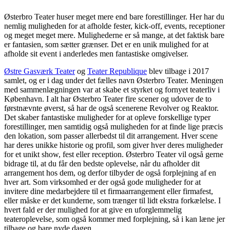
Østerbro Teater huser meget mere end bare forestillinger. Her har du
nemlig muligheden for at afholde fester, kick-off, events, receptioner
og meget meget mere. Mulighederne er så mange, at det faktisk bare
er fantasien, som sætter grænser. Det er en unik mulighed for at
afholde sit event i anderledes men fantastiske omgivelser.
Østre Gasværk Teater
og
Teater Republique
blev tilbage i 2017
samlet, og er i dag under det fælles navn Østerbro Teater. Meningen
med sammenlægningen var at skabe et styrket og fornyet teaterliv i
København. I alt har Østerbro Teater fire scener og udover de to
førstnævnte øverst, så har de også scenerene Revolver og Reaktor.
Det skaber fantastiske muligheder for at opleve forskellige typer
forestillinger, men samtidig også muligheden for at finde lige præcis
den lokation, som passer allerbedst til dit arrangement. Hver scene
har deres unikke historie og profil, som giver hver deres muligheder
for et unikt show, fest eller reception. Østerbro Teater vil også gerne
bidrage til, at du får den bedste oplevelse, når du afholder dit
arrangement hos dem, og derfor tilbyder de også forplejning af en
hver art. Som virksomhed er der også gode muligheder for at
invitere dine medarbejdere til et firmaarrangement eller firmafest,
eller måske er det kunderne, som trænger til lidt ekstra forkælelse. I
hvert fald er der mulighed for at give en uforglemmelig
teateroplevelse, som også kommer med forplejning, så i kan læne jer
tilbage og bare nyde dagen.