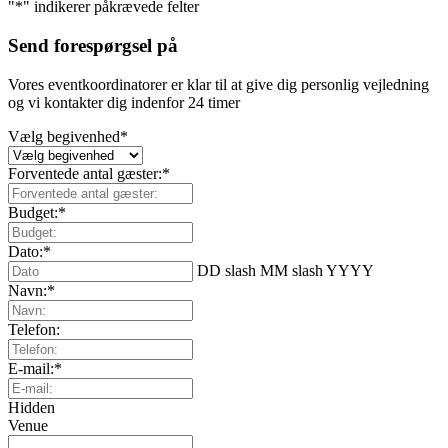
"
*
" indikerer påkrævede felter
Send forespørgsel på
Vores eventkoordinatorer er klar til at give dig personlig vejledning
og vi kontakter dig indenfor 24 timer
Vælg begivenhed
*
Forventede antal gæster:
*
Budget:
*
Dato:
*
DD slash MM slash YYYY
Navn:
*
Telefon:
E-mail:
*
Hidden
Venue