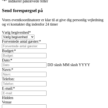
"
*
" indikerer påkrævede felter
Send forespørgsel på
Vores eventkoordinatorer er klar til at give dig personlig vejledning
og vi kontakter dig indenfor 24 timer
Vælg begivenhed
*
Forventede antal gæster:
*
Budget:
*
Dato:
*
DD slash MM slash YYYY
Navn:
*
Telefon:
E-mail:
*
Hidden
Venue