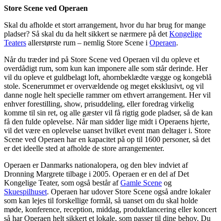
Store Scene ved Operaen
Skal du afholde et stort arrangement, hvor du har brug for mange
pladser? Så skal du da helt sikkert se nærmere på det
Kongelige
Teaters
allerstørste rum – nemlig Store Scene i
Operaen
.
Når du træder ind på Store Scene ved Operaen vil du opleve et
overdådigt rum, som kun kan imponere alle som står derinde. Her
vil du opleve et guldbelagt loft, ahornbeklædte vægge og kongeblå
stole. Scenerummet er overvældende og meget eksklusivt, og vil
danne nogle helt specielle rammer om ethvert arrangement. Her vil
enhver forestilling, show, prisuddeling, eller foredrag virkelig
komme til sin ret, og alle gæster vil få rigtig gode pladser, så de kan
få den fulde oplevelse. Når man sidder lige midt i Operaens hjerte,
vil det være en oplevelse uanset hvilket event man deltager i. Store
Scene ved Operaen har en kapacitet på op til 1600 personer, så det
er det ideelle sted at afholde de store arrangementer.
Operaen er Danmarks nationalopera, og den blev indviet af
Dronning Margrete tilbage i 2005. Operaen er en del af Det
Kongelige Teater, som også består af
Gamle Scene
og
Skuespilhuset
. Operaen har udover Store Scene også andre lokaler
som kan lejes til forskellige formål, så uanset om du skal holde
møde, konference, reception, middag, produktlancering eller koncert
så har Operaen helt sikkert et lokale, som passer til dine behov. Du