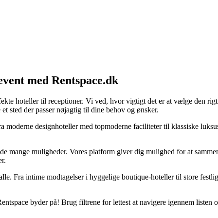
t event med Rentspace.dk
kte hoteller til receptioner. Vi ved, hvor vigtigt det er at vælge den ri
e et sted der passer nøjagtig til dine behov og ønsker.
ra moderne designhoteller med topmoderne faciliteter til klassiske luksus
 de mange muligheder. Vores platform giver dig mulighed for at sammen
r.
lle. Fra intime modtagelser i hyggelige boutique-hoteller til store festli
tspace byder på! Brug filtrene for lettest at navigere igennem listen ove