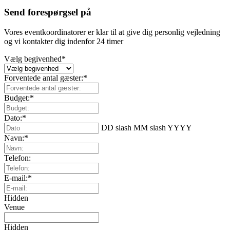
Send forespørgsel på
Vores eventkoordinatorer er klar til at give dig personlig vejledning
og vi kontakter dig indenfor 24 timer
Vælg begivenhed
*
Forventede antal gæster:
*
Budget:
*
Dato:
*
DD slash MM slash YYYY
Navn:
*
Telefon:
E-mail:
*
Hidden
Venue
Hidden