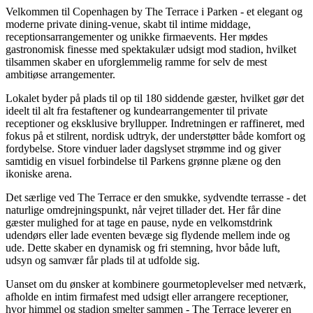
Velkommen til Copenhagen by The Terrace i Parken - et elegant og
moderne private dining-venue, skabt til intime middage,
receptionsarrangementer og unikke firmaevents. Her mødes
gastronomisk finesse med spektakulær udsigt mod stadion, hvilket
tilsammen skaber en uforglemmelig ramme for selv de mest
ambitiøse arrangementer.
Lokalet byder på plads til op til 180 siddende gæster, hvilket gør det
ideelt til alt fra festaftener og kundearrangementer til private
receptioner og eksklusive bryllupper. Indretningen er raffineret, med
fokus på et stilrent, nordisk udtryk, der understøtter både komfort og
fordybelse. Store vinduer lader dagslyset strømme ind og giver
samtidig en visuel forbindelse til Parkens grønne plæne og den
ikoniske arena.
Det særlige ved The Terrace er den smukke, sydvendte terrasse - det
naturlige omdrejningspunkt, når vejret tillader det. Her får dine
gæster mulighed for at tage en pause, nyde en velkomstdrink
udendørs eller lade eventen bevæge sig flydende mellem inde og
ude. Dette skaber en dynamisk og fri stemning, hvor både luft,
udsyn og samvær får plads til at udfolde sig.
Uanset om du ønsker at kombinere gourmetoplevelser med netværk,
afholde en intim firmafest med udsigt eller arrangere receptioner,
hvor himmel og stadion smelter sammen - The Terrace leverer en