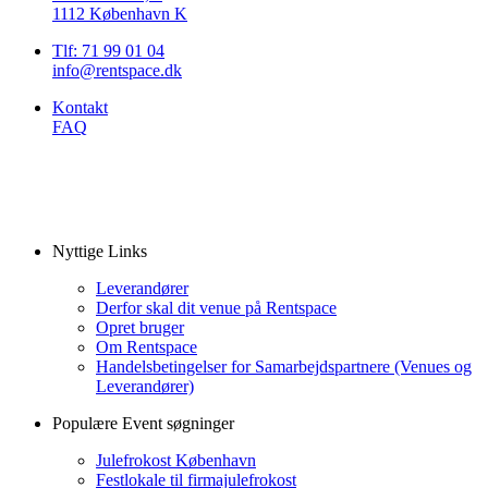
1112 København K
Tlf: 71 99 01 04
info@rentspace.dk
Kontakt
FAQ
Nyttige Links
Leverandører
Derfor skal dit venue på Rentspace
Opret bruger
Om Rentspace
Handelsbetingelser for Samarbejdspartnere (Venues og
Leverandører)
Populære Event søgninger
Julefrokost København
Festlokale til firmajulefrokost