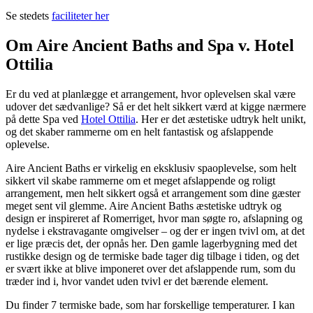
Se stedets
faciliteter her
Om Aire Ancient Baths and Spa v. Hotel
Ottilia
Er du ved at planlægge et arrangement, hvor oplevelsen skal være
udover det sædvanlige? Så er det helt sikkert værd at kigge nærmere
på dette Spa ved
Hotel Ottilia
. Her er det æstetiske udtryk helt unikt,
og det skaber rammerne om en helt fantastisk og afslappende
oplevelse.
Aire Ancient Baths er virkelig en eksklusiv spaoplevelse, som helt
sikkert vil skabe rammerne om et meget afslappende og roligt
arrangement, men helt sikkert også et arrangement som dine gæster
meget sent vil glemme. Aire Ancient Baths æstetiske udtryk og
design er inspireret af Romerriget, hvor man søgte ro, afslapning og
nydelse i ekstravagante omgivelser – og der er ingen tvivl om, at det
er lige præcis det, der opnås her. Den gamle lagerbygning med det
rustikke design og de termiske bade tager dig tilbage i tiden, og det
er svært ikke at blive imponeret over det afslappende rum, som du
træder ind i, hvor vandet uden tvivl er det bærende element.
Du finder 7 termiske bade, som har forskellige temperaturer. I kan