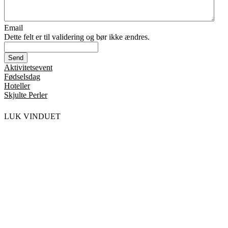
Email
Dette felt er til validering og bør ikke ændres.
Aktivitetsevent
Fødselsdag
Hoteller
Skjulte Perler
LUK VINDUET