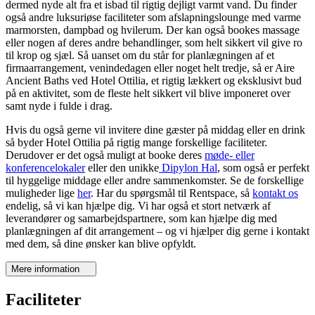
dermed nyde alt fra et isbad til rigtig dejligt varmt vand. Du finder
også andre luksuriøse faciliteter som afslapningslounge med varme
marmorsten, dampbad og hvilerum. Der kan også bookes massage
eller nogen af deres andre behandlinger, som helt sikkert vil give ro
til krop og sjæl. Så uanset om du står for planlægningen af et
firmaarrangement, venindedagen eller noget helt tredje, så er Aire
Ancient Baths ved Hotel Ottilia, et rigtig lækkert og eksklusivt bud
på en aktivitet, som de fleste helt sikkert vil blive imponeret over
samt nyde i fulde i drag.
Hvis du også gerne vil invitere dine gæster på middag eller en drink
så byder Hotel Ottilia på rigtig mange forskellige faciliteter.
Derudover er det også muligt at booke deres
møde- eller
konferencelokaler
eller den unikke
Dipylon Hal
, som også er perfekt
til hyggelige middage eller andre sammenkomster. Se de forskellige
muligheder lige
her
. Har du spørgsmål til Rentspace, så
kontakt os
endelig, så vi kan hjælpe dig. Vi har også et stort netværk af
leverandører og samarbejdspartnere, som kan hjælpe dig med
planlægningen af dit arrangement – og vi hjælper dig gerne i kontakt
med dem, så dine ønsker kan blive opfyldt.
Mere information
Faciliteter