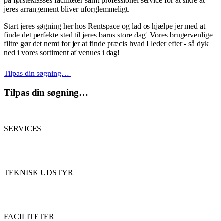
på førsteklasses faciliteter samt professionel service for at sikre at
jeres arrangement bliver uforglemmeligt.
Start jeres søgning her hos Rentspace og lad os hjælpe jer med at
finde det perfekte sted til jeres barns store dag! Vores brugervenlige
filtre gør det nemt for jer at finde præcis hvad I leder efter - så dyk
ned i vores sortiment af venues i dag!
Tilpas din søgning…
Tilpas din søgning…
SERVICES
TEKNISK UDSTYR
FACILITETER