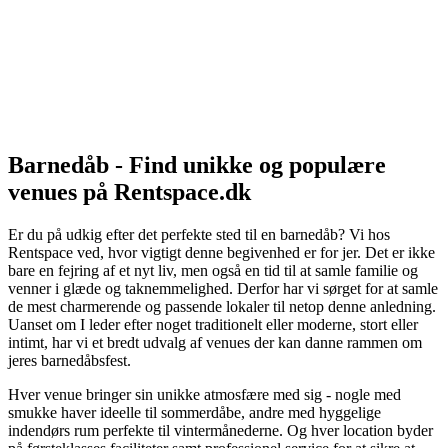
Barnedåb - Find unikke og populære
venues på Rentspace.dk
Er du på udkig efter det perfekte sted til en barnedåb? Vi hos
Rentspace ved, hvor vigtigt denne begivenhed er for jer. Det er ikke
bare en fejring af et nyt liv, men også en tid til at samle familie og
venner i glæde og taknemmelighed. Derfor har vi sørget for at samle
de mest charmerende og passende lokaler til netop denne anledning.
Uanset om I leder efter noget traditionelt eller moderne, stort eller
intimt, har vi et bredt udvalg af venues der kan danne rammen om
jeres barnedåbsfest.
Hver venue bringer sin unikke atmosfære med sig - nogle med
smukke haver ideelle til sommerdåbe, andre med hyggelige
indendørs rum perfekte til vintermånederne. Og hver location byder