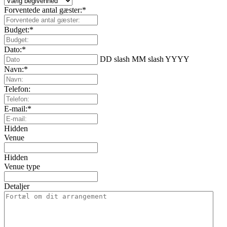
Forventede antal gæster:
*
Budget:
*
Dato:
*
DD slash MM slash YYYY
Navn:
*
Telefon:
E-mail:
*
Hidden
Venue
Hidden
Venue type
Detaljer