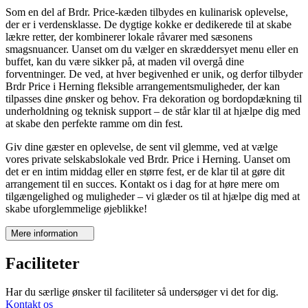
Som en del af Brdr. Price-kæden tilbydes en kulinarisk oplevelse,
der er i verdensklasse. De dygtige kokke er dedikerede til at skabe
lækre retter, der kombinerer lokale råvarer med sæsonens
smagsnuancer. Uanset om du vælger en skræddersyet menu eller en
buffet, kan du være sikker på, at maden vil overgå dine
forventninger. De ved, at hver begivenhed er unik, og derfor tilbyder
Brdr Price i Herning fleksible arrangementsmuligheder, der kan
tilpasses dine ønsker og behov. Fra dekoration og bordopdækning til
underholdning og teknisk support – de står klar til at hjælpe dig med
at skabe den perfekte ramme om din fest.
Giv dine gæster en oplevelse, de sent vil glemme, ved at vælge
vores private selskabslokale ved Brdr. Price i Herning. Uanset om
det er en intim middag eller en større fest, er de klar til at gøre dit
arrangement til en succes. Kontakt os i dag for at høre mere om
tilgængelighed og muligheder – vi glæder os til at hjælpe dig med at
skabe uforglemmelige øjeblikke!
Mere information
Faciliteter
Har du særlige ønsker til faciliteter så undersøger vi det for dig.
Kontakt os