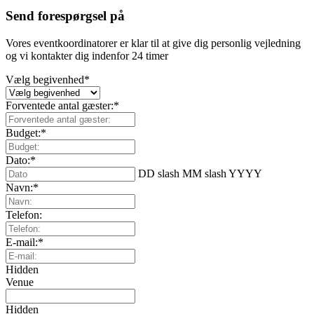
Send forespørgsel på
Vores eventkoordinatorer er klar til at give dig personlig vejledning
og vi kontakter dig indenfor 24 timer
Vælg begivenhed
*
Forventede antal gæster:
*
Budget:
*
Dato:
*
DD slash MM slash YYYY
Navn:
*
Telefon:
E-mail:
*
Hidden
Venue
Hidden