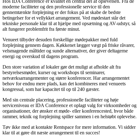
Hos IDA Conference er kvalitet en central del af oplevelsen. Fra de
moderne faciliteter og den professionelle service til den
gennemtænkte forplejning er der fokus på at skabe de bedste
betingelser for et vellykket arrangement. Ved mødestart står det
tekniske personale klar til at hjælpe med opsætning og AV-udstyr, så
alt fungerer problemfrit fra første minut.
Venueet tilbyder desuden forskellige mødepakker med fuld
forplejning gennem dagen. Køkkenet lægger vægt på friske råvarer,
velsmagende måltider og sunde alternativer, der giver deltagerne
energi og overskud til dagens program.
Den store variation af lokaler gør det muligt at afholde alt fra
bestyrelsesmøder, kurser og workshops til seminarer,
netværksarrangementer og større konferencer. Har arrangementet
behov for endnu mere plads, kan det kombineres med venueets
kongressal, som har kapacitet til op til 240 gæster.
Med sin centrale placering, professionelle faciliteter og høje
serviceniveau er IDA Conference et oplagt valg for virksomheder og
organisationer, der ønsker et møde- eller konferencested, hvor både
rammer, teknik og forplejning spiller sammen i en helstøbt oplevelse.
Tøv ikke med at kontakte Rentspace for mere information. Vi sidder
klar til at gøre dit næste arrangement til en succes!