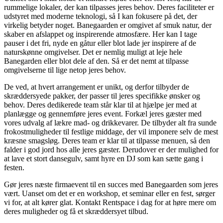
rummelige lokaler, der kan tilpasses jeres behov. Deres faciliteter er
udstyret med moderne teknologi, så I kan fokusere på det, der
virkelig betyder noget. Banegaarden er omgivet af smuk natur, der
skaber en afslappet og inspirerende atmosfære. Her kan I tage
pauser i det fri, nyde en gåtur eller blot lade jer inspirere af de
naturskønne omgivelser. Det er nemlig muligt at leje hele
Banegarden eller blot dele af den. Så er det nemt at tilpasse
omgivelserne til lige netop jeres behov.
De ved, at hvert arrangement er unikt, og derfor tilbyder de
skræddersyede pakker, der passer til jeres specifikke ønsker og
behov. Deres dedikerede team står klar til at hjælpe jer med at
planlægge og gennemføre jeres event. Forkæl jeres gæster med
vores udvalg af lækre mad- og drikkevarer. De tilbyder alt fra sunde
frokostmuligheder til festlige middage, der vil imponere selv de mest
kræsne smagsløg. Deres team er klar til at tilpasse menuen, så den
falder i god jord hos alle jeres gæster. Derudover er der mulighed for
at lave et stort dansegulv, samt hyre en DJ som kan sætte gang i
festen.
Gør jeres næste firmaevent til en succes med Banegaarden som jeres
vært. Uanset om det er en workshop, et seminar eller en fest, sørger
vi for, at alt kører glat. Kontakt Rentspace i dag for at høre mere om
deres muligheder og få et skræddersyet tilbud.