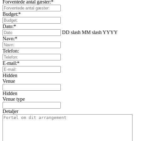
Forventede antal gæster:
*
Budget:
*
Dato:
*
DD slash MM slash YYYY
Navn:
*
Telefon:
E-mail:
*
Hidden
Venue
Hidden
Venue type
Detaljer