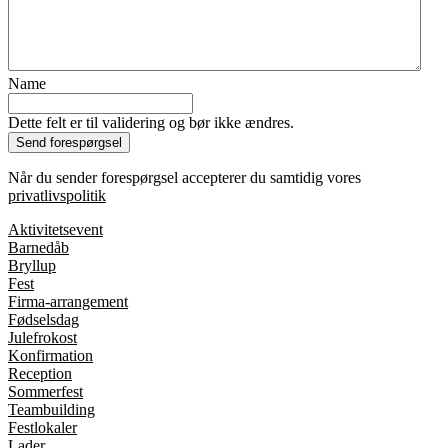
Name
Dette felt er til validering og bør ikke ændres.
Når du sender forespørgsel accepterer du samtidig vores
privatlivspolitik
Aktivitetsevent
Barnedåb
Bryllup
Fest
Firma-arrangement
Fødselsdag
Julefrokost
Konfirmation
Reception
Sommerfest
Teambuilding
Festlokaler
Lader