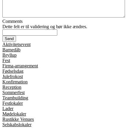
Comments
Dette felt er til validering og bør ikke ændres.
Aktivitetsevent
Barnedåb
Bryllup
Fest
Firma-arrangement
Fødselsdag
Julefrokost
Konfirmation
Reception
Sommerfest
Teambuilding
Festlokaler
Lader
Mødelokaler
Rustikke Venues
Selskabslokaler