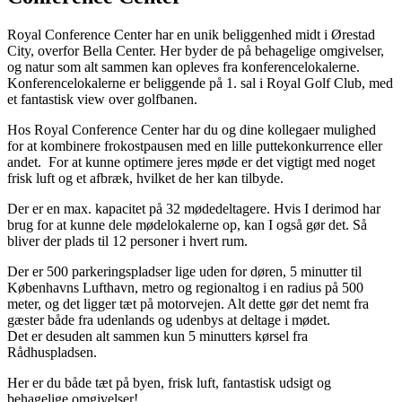
Royal Conference Center har en unik beliggenhed midt i Ørestad
City, overfor Bella Center. Her byder de på behagelige omgivelser,
og natur som alt sammen kan opleves fra konferencelokalerne.
Konferencelokalerne er beliggende på 1. sal i Royal Golf Club, med
et fantastisk view over golfbanen.
Hos Royal Conference Center har du og dine kollegaer mulighed
for at kombinere frokostpausen med en lille puttekonkurrence eller
andet. For at kunne optimere jeres møde er det vigtigt med noget
frisk luft og et afbræk, hvilket de her kan tilbyde.
Der er en max. kapacitet på 32 mødedeltagere. Hvis I derimod har
brug for at kunne dele mødelokalerne op, kan I også gør det. Så
bliver der plads til 12 personer i hvert rum.
Der er 500 parkeringspladser lige uden for døren, 5 minutter til
Københavns Lufthavn, metro og regionaltog i en radius på 500
meter, og det ligger tæt på motorvejen. Alt dette gør det nemt fra
gæster både fra udenlands og udenbys at deltage i mødet.
Det er desuden alt sammen kun 5 minutters kørsel fra
Rådhuspladsen.
Her er du både tæt på byen, frisk luft, fantastisk udsigt og
behagelige omgivelser!