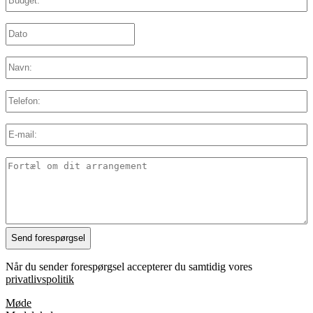
Dato:
*
DD
slash
MM
Navn:
*
slash
YYYY
Telefon:
E-
mail:
*
Detaljer
Når du sender forespørgsel accepterer du samtidig vores
privatlivspolitik
Møde