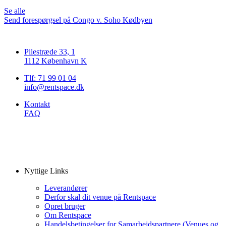
Se alle
Send forespørgsel på Congo v. Soho Kødbyen
Pilestræde 33, 1
1112 København K
Tlf: 71 99 01 04
info@rentspace.dk
Kontakt
FAQ
Nyttige Links
Leverandører
Derfor skal dit venue på Rentspace
Opret bruger
Om Rentspace
Handelsbetingelser for Samarbejdspartnere (Venues og