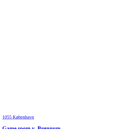
1055 København
Game room v. Brønnum