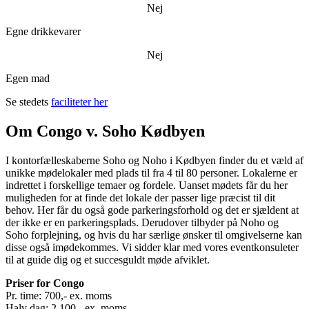
Nej
Egne drikkevarer
Nej
Egen mad
Se stedets
faciliteter her
Om Congo v. Soho Kødbyen
I kontorfælleskaberne Soho og Noho i Kødbyen finder du et væld af
unikke mødelokaler med plads til fra 4 til 80 personer. Lokalerne er
indrettet i forskellige temaer og fordele. Uanset mødets får du her
muligheden for at finde det lokale der passer lige præcist til dit
behov. Her får du også gode parkeringsforhold og det er sjældent at
der ikke er en parkeringsplads. Derudover tilbyder på Noho og
Soho forplejning, og hvis du har særlige ønsker til omgivelserne kan
disse også imødekommes. Vi sidder klar med vores eventkonsuleter
til at guide dig og et succesguldt møde afviklet.
Priser for Congo
Pr. time: 700,- ex. moms
Halv dag: 2.100,- ex. moms