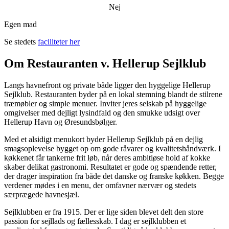
Nej
Egen mad
Se stedets
faciliteter her
Om Restauranten v. Hellerup Sejlklub
Langs havnefront og private både ligger den hyggelige Hellerup
Sejlklub. Restauranten byder på en lokal stemning blandt de stilrene
træmøbler og simple menuer. Inviter jeres selskab på hyggelige
omgivelser med dejligt lysindfald og den smukke udsigt over
Hellerup Havn og Øresundsbølger.
Med et alsidigt menukort byder Hellerup Sejlklub på en dejlig
smagsoplevelse bygget op om gode råvarer og kvalitetshåndværk. I
køkkenet får tankerne frit løb, når deres ambitiøse hold af kokke
skaber delikat gastronomi. Resultatet er gode og spændende retter,
der drager inspiration fra både det danske og franske køkken. Begge
verdener mødes i en menu, der omfavner nærvær og stedets
særprægede havnesjæl.
Sejlklubben er fra 1915. Der er lige siden blevet delt den store
passion for sejllads og fællesskab. I dag er sejlklubben et