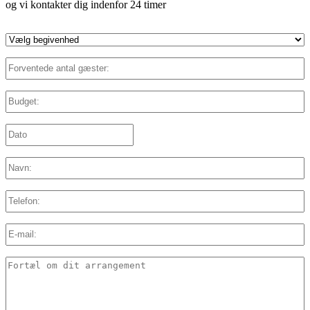
og vi kontakter dig indenfor 24 timer
Vælg
begivenhed
*
Forventede
antal
gæster:
*
Budget:
*
Dato:
*
DD
slash
MM
Navn:
*
slash
YYYY
Telefon:
E-
mail:
*
Detaljer