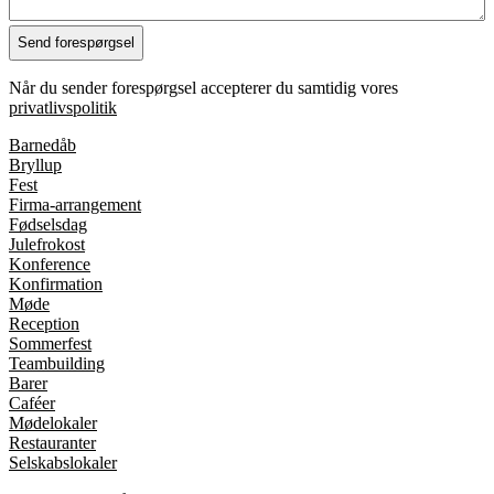
Når du sender forespørgsel accepterer du samtidig vores
privatlivspolitik
Barnedåb
Bryllup
Fest
Firma-arrangement
Fødselsdag
Julefrokost
Konference
Konfirmation
Møde
Reception
Sommerfest
Teambuilding
Barer
Caféer
Mødelokaler
Restauranter
Selskabslokaler