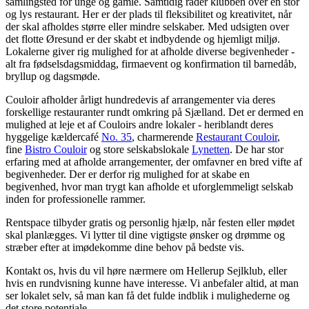
samlingsted for unge og gamle. Samtidig råder klubben over en stor
og lys restaurant. Her er der plads til fleksibilitet og kreativitet, når
der skal afholdes større eller mindre selskaber. Med udsigten over
det flotte Øresund er der skabt et indbydende og hjemligt miljø.
Lokalerne giver rig mulighed for at afholde diverse begivenheder -
alt fra fødselsdagsmiddag, firmaevent og konfirmation til barnedåb,
bryllup og dagsmøde.
Couloir afholder årligt hundredevis af arrangementer via deres
forskellige restauranter rundt omkring på Sjælland. Det er dermed en
mulighed at leje et af Couloirs andre lokaler - heriblandt deres
hyggelige kældercafé
No. 35
, charmerende
Restaurant Couloir
,
fine
Bistro Couloir
og store selskabslokale
Lynetten
. De har stor
erfaring med at afholde arrangementer, der omfavner en bred vifte af
begivenheder. Der er derfor rig mulighed for at skabe en
begivenhed, hvor man trygt kan afholde et uforglemmeligt selskab
inden for professionelle rammer.
Rentspace tilbyder gratis og personlig hjælp, når festen eller mødet
skal planlægges. Vi lytter til dine vigtigste ønsker og drømme og
stræber efter at imødekomme dine behov på bedste vis.
Kontakt os, hvis du vil høre nærmere om Hellerup Sejlklub, eller
hvis en rundvisning kunne have interesse. Vi anbefaler altid, at man
ser lokalet selv, så man kan få det fulde indblik i mulighederne og
det store potentiale.