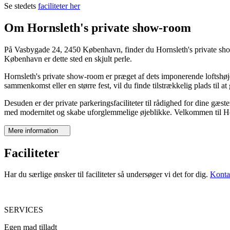
Se stedets
faciliteter her
Om Hornsleth's private show-room
På Vasbygade 24, 2450 København, finder du Hornsleth's private show-r
København er dette sted en skjult perle.
Hornsleth's private show-room er præget af dets imponerende loftshø
sammenkomst eller en større fest, vil du finde tilstrækkelig plads til a
Desuden er der private parkeringsfaciliteter til rådighed for dine gæst
med modernitet og skabe uforglemmelige øjeblikke. Velkommen til Hor
Mere information
Faciliteter
Har du særlige ønsker til faciliteter så undersøger vi det for dig.
Konta
SERVICES
Egen mad tilladt