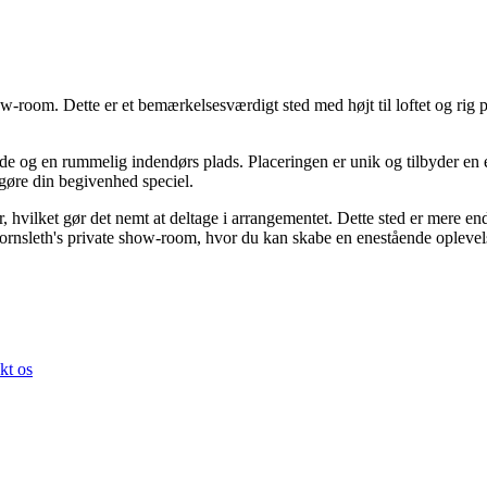
oom. Dette er et bemærkelsesværdigt sted med højt til loftet og rig pla
jde og en rummelig indendørs plads. Placeringen er unik og tilbyder e
t gøre din begivenhed speciel.
er, hvilket gør det nemt at deltage i arrangementet. Dette sted er mere e
nsleth's private show-room, hvor du kan skabe en enestående oplevelse
kt os