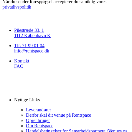
Når du sender forespørgsel accepterer du samtidig vores
privatlivspolitik
Pilestræde 33, 1
1112 København K
Tlf: 71 99 01 04
info@rentspace.dk
Kontakt
FAQ
Nyttige Links
Leverandører
Derfor skal dit venue på Rentspace
Opret bruger
Om Rentspace
Handelsbetingelser for Samarbejdspartnere (Venues og