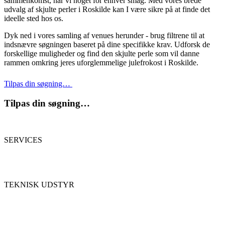
sammenkomst, har vi noget for enhver smag. Med vores brede
udvalg af skjulte perler i Roskilde kan I være sikre på at finde det
ideelle sted hos os.
Dyk ned i vores samling af venues herunder - brug filtrene til at
indsnævre søgningen baseret på dine specifikke krav. Udforsk de
forskellige muligheder og find den skjulte perle som vil danne
rammen omkring jeres uforglemmelige julefrokost i Roskilde.
Tilpas din søgning…
Tilpas din søgning…
SERVICES
TEKNISK UDSTYR