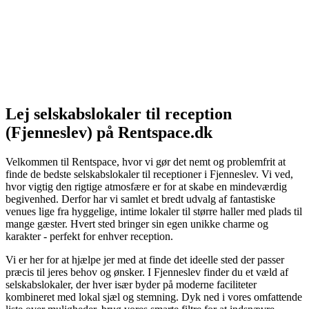
Lej selskabslokaler til reception
(Fjenneslev) på Rentspace.dk
Velkommen til Rentspace, hvor vi gør det nemt og problemfrit at
finde de bedste selskabslokaler til receptioner i Fjenneslev. Vi ved,
hvor vigtig den rigtige atmosfære er for at skabe en mindeværdig
begivenhed. Derfor har vi samlet et bredt udvalg af fantastiske
venues lige fra hyggelige, intime lokaler til større haller med plads til
mange gæster. Hvert sted bringer sin egen unikke charme og
karakter - perfekt for enhver reception.
Vi er her for at hjælpe jer med at finde det ideelle sted der passer
præcis til jeres behov og ønsker. I Fjenneslev finder du et væld af
selskabslokaler, der hver især byder på moderne faciliteter
kombineret med lokal sjæl og stemning. Dyk ned i vores omfattende