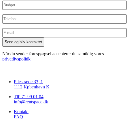
Budget
slash
YYYY
Telefon
E-
mail
(Påkrævet)
Når du sender forespørgsel accepterer du samtidig vores
privatlivspolitik
Pilestræde 33, 1
1112 København K
Tlf: 71 99 01 04
info@rentspace.dk
Kontakt
FAQ