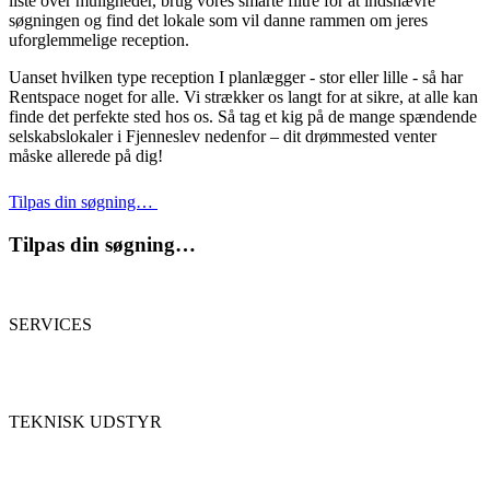
liste over muligheder, brug vores smarte filtre for at indsnævre
søgningen og find det lokale som vil danne rammen om jeres
uforglemmelige reception.
Uanset hvilken type reception I planlægger - stor eller lille - så har
Rentspace noget for alle. Vi strækker os langt for at sikre, at alle kan
finde det perfekte sted hos os. Så tag et kig på de mange spændende
selskabslokaler i Fjenneslev nedenfor – dit drømmested venter
måske allerede på dig!
Tilpas din søgning…
Tilpas din søgning…
SERVICES
TEKNISK UDSTYR