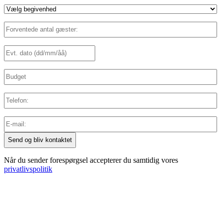
Eventtype
(Påkrævet)
Forventede
antal
gæster:
Dato
(Påkrævet)
DD
(Påkrævet)
slash
MM
Budget
slash
YYYY
Telefon
E-
mail
(Påkrævet)
Når du sender forespørgsel accepterer du samtidig vores
privatlivspolitik