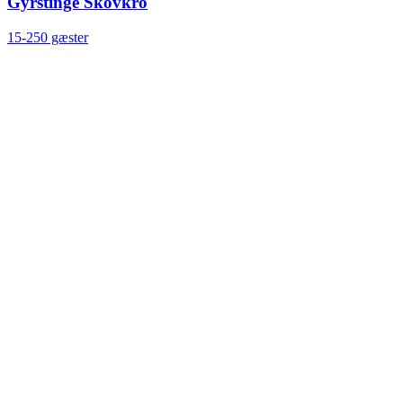
Gyrstinge Skovkro
15-250 gæster