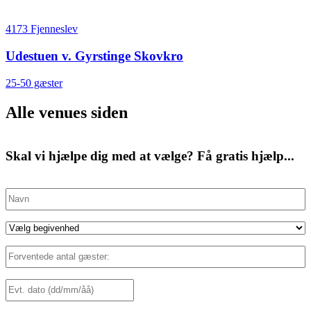
4173 Fjenneslev
Udestuen v. Gyrstinge Skovkro
25-50 gæster
Alle venues siden
Skal vi hjælpe dig med at vælge? Få gratis hjælp...
Navn
(Påkrævet)
Eventtype
(Påkrævet)
Forventede
antal
gæster:
Dato
(Påkrævet)
DD
(Påkrævet)
slash
MM