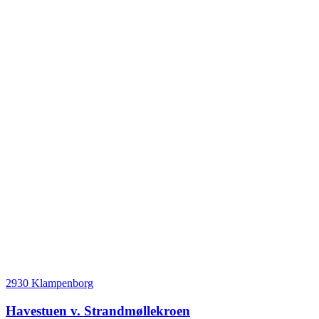
2930 Klampenborg
Havestuen v. Strandmøllekroen