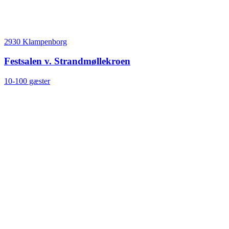
2930 Klampenborg
Festsalen v. Strandmøllekroen
10-100 gæster