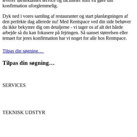
leverer førsteklasses service og faciliteter som vil gøre din
konfirmation uforglemmelig.
Dyk ned i vores samling af restauranter og start planlægningen af
den perfekte dag allerede nu! Med Rentspace ved din side behøver
du ikke bekymre dig om detaljerne - vi tager os af alt det hårde
arbejde så du kan fokusere på fejringen. Så uanset størrelsen eller
temaet for jeres konfirmation har vi noget for alle hos Rentspace.
Tilpas din søgning…
Tilpas din søgning…
SERVICES
TEKNISK UDSTYR