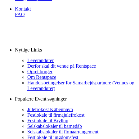
Kontakt
FAQ
Nyttige Links
Leverandører
Derfor skal dit venue på Rentspace
Opret bruger
Om Rentspace
Handelsbetingelser for Samarbejdspartnere (Venues og
Leverandører)
Populære Event søgninger
Julefrokost København
Festlokale til firmajulefrokost
Festlokale til Bryllup
Selskabslokaler til barnedåb
Selskabslokaler til firmaarrangement
Festlokale til ungdomsfest