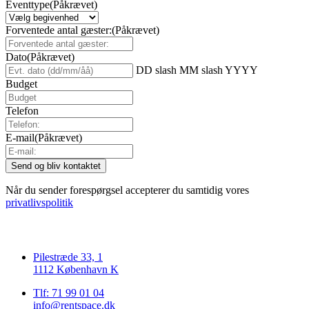
Eventtype
(Påkrævet)
Forventede antal gæster:
(Påkrævet)
Dato
(Påkrævet)
DD slash MM slash YYYY
Budget
Telefon
E-mail
(Påkrævet)
Når du sender forespørgsel accepterer du samtidig vores
privatlivspolitik
Pilestræde 33, 1
1112 København K
Tlf: 71 99 01 04
info@rentspace.dk