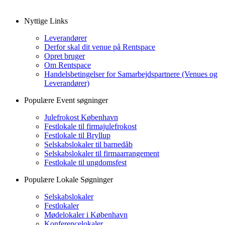
Nyttige Links
Leverandører
Derfor skal dit venue på Rentspace
Opret bruger
Om Rentspace
Handelsbetingelser for Samarbejdspartnere (Venues og
Leverandører)
Populære Event søgninger
Julefrokost København
Festlokale til firmajulefrokost
Festlokale til Bryllup
Selskabslokaler til barnedåb
Selskabslokaler til firmaarrangement
Festlokale til ungdomsfest
Populære Lokale Søgninger
Selskabslokaler
Festlokaler
Mødelokaler i København
Konferencelokaler