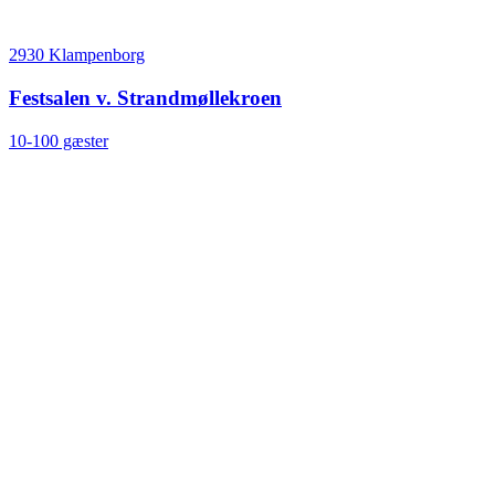
2930 Klampenborg
Festsalen v. Strandmøllekroen
10-100 gæster