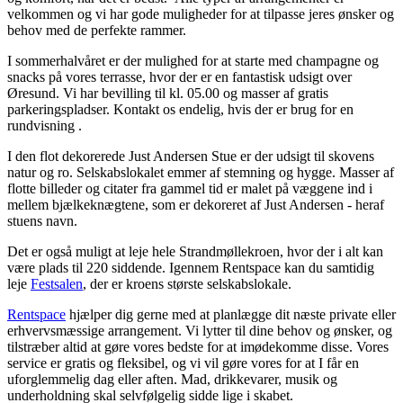
velkommen og vi har gode muligheder for at tilpasse jeres ønsker og
behov med de perfekte rammer.
I sommerhalvåret er der mulighed for at starte med champagne og
snacks på vores terrasse, hvor der er en fantastisk udsigt over
Øresund. Vi har bevilling til kl. 05.00 og masser af gratis
parkeringspladser. Kontakt os endelig, hvis der er brug for en
rundvisning .
I den flot dekorerede Just Andersen Stue er der udsigt til skovens
natur og ro. Selskabslokalet emmer af stemning og hygge. Masser af
flotte billeder og citater fra gammel tid er malet på væggene ind i
mellem bjælkeknægtene, som er dekoreret af Just Andersen - heraf
stuens navn.
Det er også muligt at leje hele
Strandmøllekroen
, hvor der i alt kan
være plads til 220 siddende. Igennem Rentspace kan du samtidig
leje
Festsalen
, der er kroens største selskabslokale.
Rentspace
hjælper dig gerne med at planlægge dit næste private eller
erhvervsmæssige arrangement. Vi lytter til dine behov og ønsker, og
tilstræber altid at gøre vores bedste for at imødekomme disse. Vores
service er gratis og fleksibel, og vi vil gøre vores for at I får en
uforglemmelig dag eller aften. Mad, drikkevarer, musik og
underholdning skal selvfølgelig sidde lige i skabet.