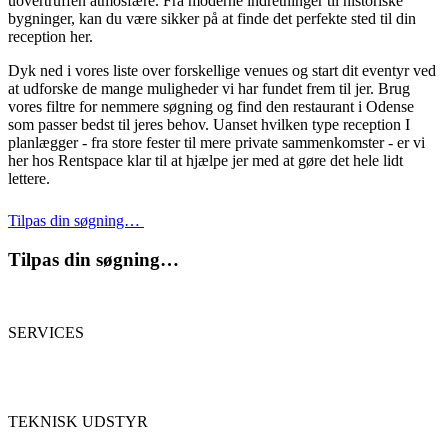
uovertruffen atmosfære. Fra moderne indretninger til historiske
bygninger, kan du være sikker på at finde det perfekte sted til din
reception her.
Dyk ned i vores liste over forskellige venues og start dit eventyr ved
at udforske de mange muligheder vi har fundet frem til jer. Brug
vores filtre for nemmere søgning og find den restaurant i Odense
som passer bedst til jeres behov. Uanset hvilken type reception I
planlægger - fra store fester til mere private sammenkomster - er vi
her hos Rentspace klar til at hjælpe jer med at gøre det hele lidt
lettere.
Tilpas din søgning…
Tilpas din søgning…
SERVICES
TEKNISK UDSTYR