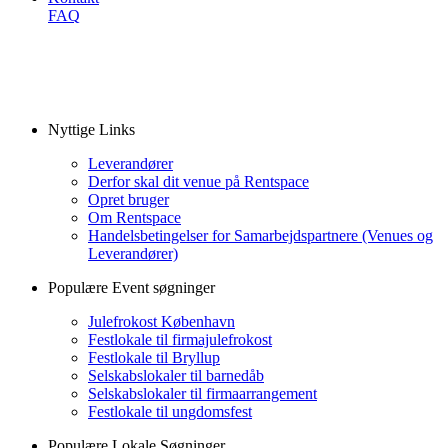
FAQ
Nyttige Links
Leverandører
Derfor skal dit venue på Rentspace
Opret bruger
Om Rentspace
Handelsbetingelser for Samarbejdspartnere (Venues og
Leverandører)
Populære Event søgninger
Julefrokost København
Festlokale til firmajulefrokost
Festlokale til Bryllup
Selskabslokaler til barnedåb
Selskabslokaler til firmaarrangement
Festlokale til ungdomsfest
Populære Lokale Søgninger