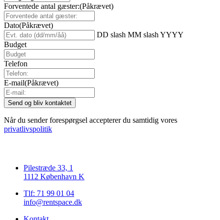
Forventede antal gæster:
(Påkrævet)
Dato
(Påkrævet)
DD slash MM slash YYYY
Budget
Telefon
E-mail
(Påkrævet)
Når du sender forespørgsel accepterer du samtidig vores
privatlivspolitik
Pilestræde 33, 1
1112 København K
Tlf: 71 99 01 04
info@rentspace.dk
Kontakt