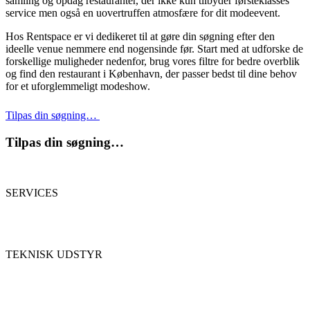
samling og opdag restauranter, der ikke kun tilbyder førsteklasses
service men også en uovertruffen atmosfære for dit modeevent.
Hos Rentspace er vi dedikeret til at gøre din søgning efter den
ideelle venue nemmere end nogensinde før. Start med at udforske de
forskellige muligheder nedenfor, brug vores filtre for bedre overblik
og find den restaurant i København, der passer bedst til dine behov
for et uforglemmeligt modeshow.
Tilpas din søgning…
Tilpas din søgning…
SERVICES
TEKNISK UDSTYR