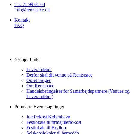
Tlf: 71 99 01 04
info@rentspace.dk
Kontakt
FAQ
Nyttige Links
Leverandører
Derfor skal dit venue på Rentspace
Opret bruger
Om Rentspace
Handelsbetingelser for Samarbejdspartnere (Venues og
Leverandører)
Populære Event søgninger
Julefrokost København
Festlokale til firmajulefrokost
Festlokale til Bryllup
Selskabslokaler til barnedåb