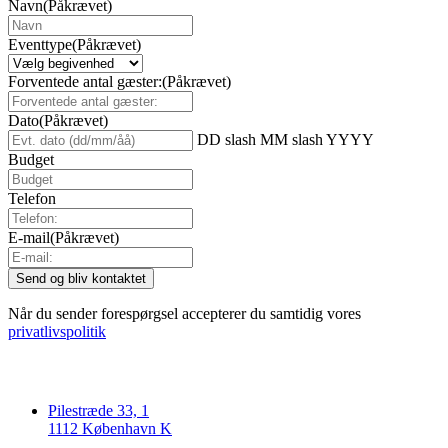
Navn
(Påkrævet)
Eventtype
(Påkrævet)
Forventede antal gæster:
(Påkrævet)
Dato
(Påkrævet)
DD slash MM slash YYYY
Budget
Telefon
E-mail
(Påkrævet)
Når du sender forespørgsel accepterer du samtidig vores
privatlivspolitik
Pilestræde 33, 1
1112 København K