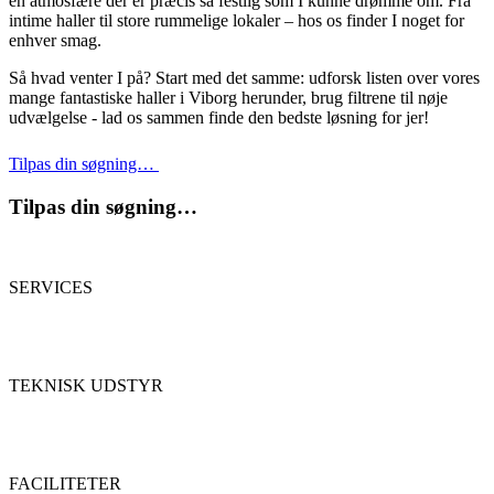
en atmosfære der er præcis så festlig som I kunne drømme om. Fra
intime haller til store rummelige lokaler – hos os finder I noget for
enhver smag.
Så hvad venter I på? Start med det samme: udforsk listen over vores
mange fantastiske haller i Viborg herunder, brug filtrene til nøje
udvælgelse - lad os sammen finde den bedste løsning for jer!
Tilpas din søgning…
Tilpas din søgning…
SERVICES
TEKNISK UDSTYR
FACILITETER