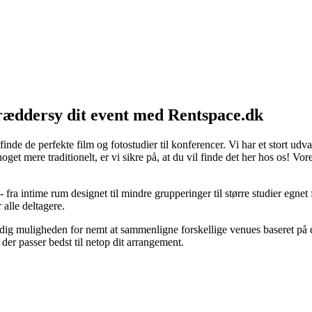
Skræddersy dit event med Rentspace.dk
inde de perfekte film og fotostudier til konferencer. Vi har et stort ud
oget mere traditionelt, er vi sikre på, at du vil finde det her hos os! Vo
 fra intime rum designet til mindre grupperinger til større studier egne
 alle deltagere.
r vi dig muligheden for nemt at sammenligne forskellige venues baseret på
 der passer bedst til netop dit arrangement.