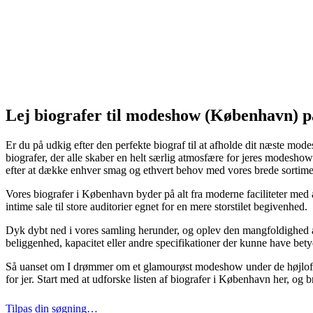
Lej biografer til modeshow (København) p
Er du på udkig efter den perfekte biograf til at afholde dit næste m
biografer, der alle skaber en helt særlig atmosfære for jeres modeshow.
efter at dække enhver smag og ethvert behov med vores brede sortiment
Vores biografer i København byder på alt fra moderne faciliteter med a
intime sale til store auditorier egnet for en mere storstilet begivenhed.
Dyk dybt ned i vores samling herunder, og oplev den mangfoldighed a
beliggenhed, kapacitet eller andre specifikationer der kunne have betyd
Så uanset om I drømmer om et glamourøst modeshow under de højloftede s
for jer. Start med at udforske listen af biografer i København her, og b
Tilpas din søgning…