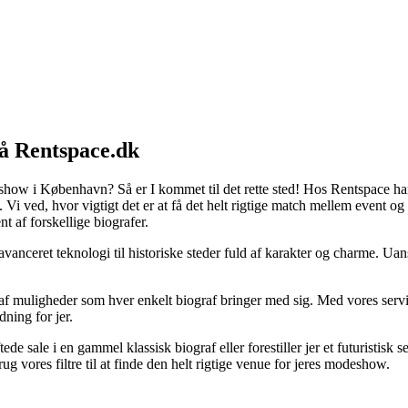
å Rentspace.dk
odeshow i København? Så er I kommet til det rette sted! Hos Rentspace 
 Vi ved, hvor vigtigt det er at få det helt rigtige match mellem event o
 af forskellige biografer.
vanceret teknologi til historiske steder fuld af karakter og charme. Uan
f muligheder som hver enkelt biograf bringer med sig. Med vores servi
ning for jer.
ale i en gammel klassisk biograf eller forestiller jer et futuristisk s
rug vores filtre til at finde den helt rigtige venue for jeres modeshow.