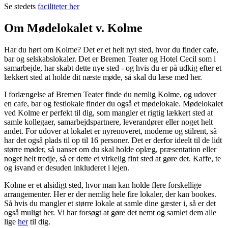
Se stedets
faciliteter her
Om Mødelokalet v. Kolme
Har du hørt om Kolme? Det er et helt nyt sted, hvor du finder cafe,
bar og selskabslokaler. Det er Bremen Teater og Hotel Cecil som i
samarbejde, har skabt dette nye sted - og hvis du er på udkig efter et
lækkert sted at holde dit næste møde, så skal du læse med her.
I forlængelse af Bremen Teater finde du nemlig Kolme, og udover
en cafe, bar og festlokale finder du også et mødelokale. Mødelokalet
ved Kolme er perfekt til dig, som mangler et rigtig lækkert sted at
samle kollegaer, samarbejdspartnere, leverandører eller noget helt
andet. For udover at lokalet er nyrenoveret, moderne og stilrent, så
har det også plads til op til 16 personer. Det er derfor ideelt til de lidt
større møder, så uanset om du skal holde oplæg, præsentation eller
noget helt tredje, så er dette et virkelig fint sted at gøre det. Kaffe, te
og isvand er desuden inkluderet i lejen.
Kolme er et alsidigt sted, hvor man kan holde flere forskellige
arrangementer. Her er der nemlig hele fire lokaler, der kan bookes.
Så hvis du mangler et større lokale at samle dine gæster i, så er det
også muligt her. Vi har forsøgt at gøre det nemt og samlet dem alle
lige
her
til dig.