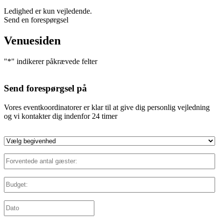
Ledighed er kun vejledende.
Send en forespørgsel
Venuesiden
"
*
" indikerer påkrævede felter
Send forespørgsel på
Vores eventkoordinatorer er klar til at give dig personlig vejledning
og vi kontakter dig indenfor 24 timer
Vælg
begivenhed
*
Forventede
antal
gæster:
*
Budget:
*
Dato:
*
DD
slash