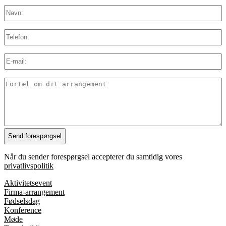
MM
Navn:
*
slash
YYYY
Telefon:
E-
mail:
*
Detaljer
Når du sender forespørgsel accepterer du samtidig vores
privatlivspolitik
Aktivitetsevent
Firma-arrangement
Fødselsdag
Konference
Møde