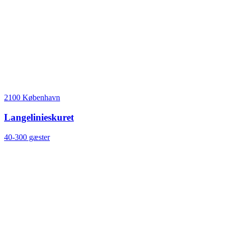
2100 København
Langelinieskuret
40-300 gæster