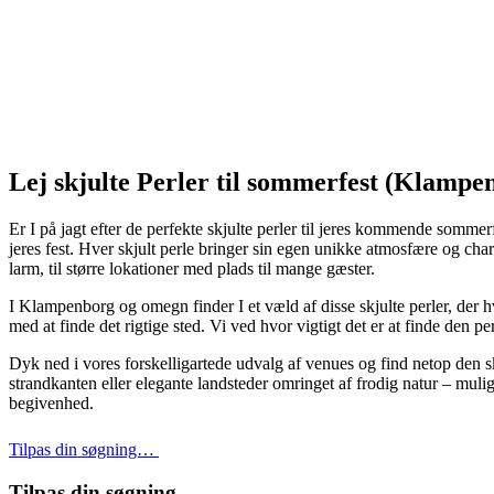
Lej skjulte Perler til sommerfest (Klampe
Er I på jagt efter de perfekte skjulte perler til jeres kommende somm
jeres fest. Hver skjult perle bringer sin egen unikke atmosfære og ch
larm, til større lokationer med plads til mange gæster.
I Klampenborg og omegn finder I et væld af disse skjulte perler, der hv
med at finde det rigtige sted. Vi ved hvor vigtigt det er at finde den 
Dyk ned i vores forskelligartede udvalg af venues og find netop den sk
strandkanten eller elegante landsteder omringet af frodig natur – muli
begivenhed.
Tilpas din søgning…
Tilpas din søgning…