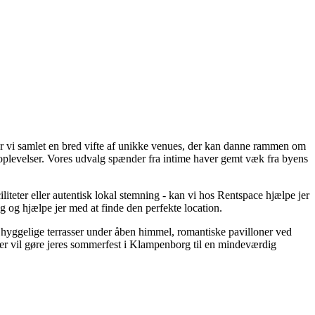
har vi samlet en bred vifte af unikke venues, der kan danne rammen om
e oplevelser. Vores udvalg spænder fra intime haver gemt væk fra byens
liteter eller autentisk lokal stemning - kan vi hos Rentspace hjælpe jer
ng og hjælpe jer med at finde den perfekte location.
ra hyggelige terrasser under åben himmel, romantiske pavilloner ved
 der vil gøre jeres sommerfest i Klampenborg til en mindeværdig