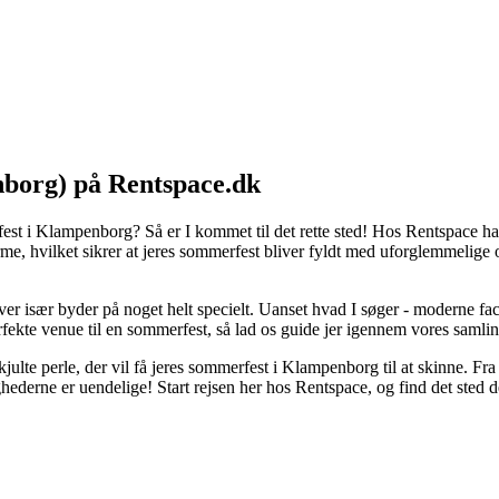
nborg) på Rentspace.dk
erfest i Klampenborg? Så er I kommet til det rette sted! Hos Rentspace 
arme, hvilket sikrer at jeres sommerfest bliver fyldt med uforglemmelig
er især byder på noget helt specielt. Uanset hvad I søger - moderne faci
perfekte venue til en sommerfest, så lad os guide jer igennem vores samli
julte perle, der vil få jeres sommerfest i Klampenborg til at skinne. F
ghederne er uendelige! Start rejsen her hos Rentspace, og find det sted