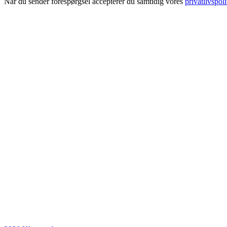
Når du sender forespørgsel accepterer du samtidig vores
privatlivspoli