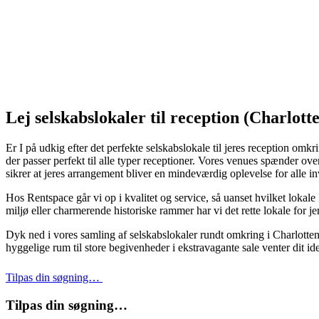
Lej selskabslokaler til reception (Charlot
Er I på udkig efter det perfekte selskabslokale til jeres reception omk
der passer perfekt til alle typer receptioner. Vores venues spænder ov
sikrer at jeres arrangement bliver en mindeværdig oplevelse for alle i
Hos Rentspace går vi op i kvalitet og service, så uanset hvilket lokale
miljø eller charmerende historiske rammer har vi det rette lokale for jer
Dyk ned i vores samling af selskabslokaler rundt omkring i Charlottenl
hyggelige rum til store begivenheder i ekstravagante sale venter dit id
Tilpas din søgning…
Tilpas din søgning…