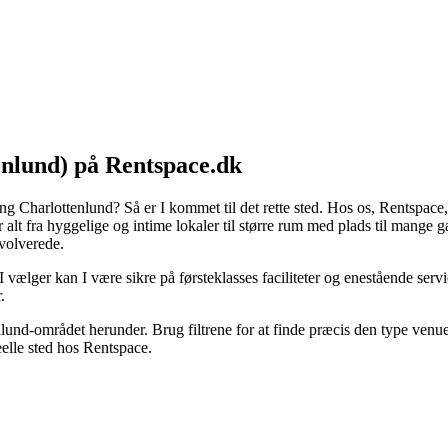
tenlund) på Rentspace.dk
ring Charlottenlund? Så er I kommet til det rette sted. Hos os, Rentspace
er alt fra hyggelige og intime lokaler til større rum med plads til mange
nvolverede.
 I vælger kan I være sikre på førsteklasses faciliteter og enestående ser
.
und-området herunder. Brug filtrene for at finde præcis den type venue 
eelle sted hos Rentspace.