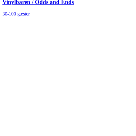
Vinylbaren / Odds and Ends
30-100 gæster