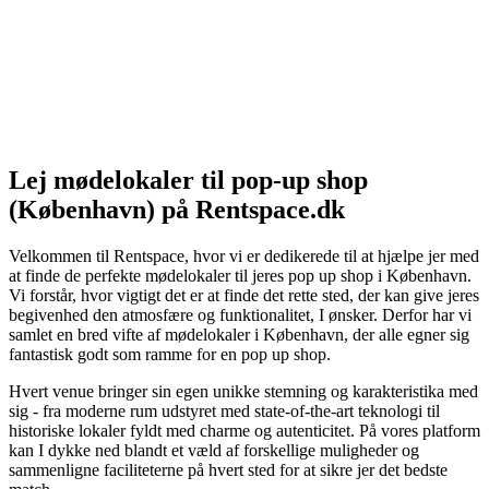
Lej mødelokaler til pop-up shop
(København) på Rentspace.dk
Velkommen til Rentspace, hvor vi er dedikerede til at hjælpe jer med
at finde de perfekte mødelokaler til jeres pop up shop i København.
Vi forstår, hvor vigtigt det er at finde det rette sted, der kan give jeres
begivenhed den atmosfære og funktionalitet, I ønsker. Derfor har vi
samlet en bred vifte af mødelokaler i København, der alle egner sig
fantastisk godt som ramme for en pop up shop.
Hvert venue bringer sin egen unikke stemning og karakteristika med
sig - fra moderne rum udstyret med state-of-the-art teknologi til
historiske lokaler fyldt med charme og autenticitet. På vores platform
kan I dykke ned blandt et væld af forskellige muligheder og
sammenligne faciliteterne på hvert sted for at sikre jer det bedste