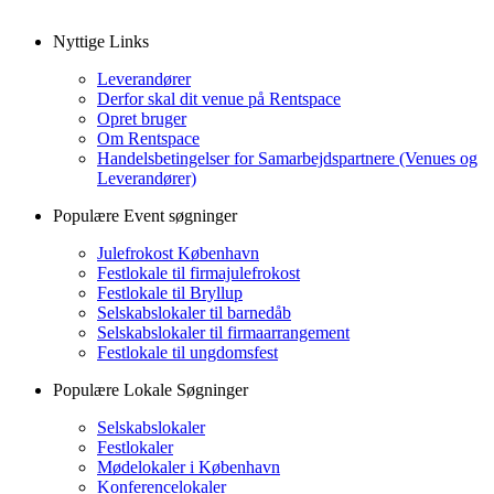
Nyttige Links
Leverandører
Derfor skal dit venue på Rentspace
Opret bruger
Om Rentspace
Handelsbetingelser for Samarbejdspartnere (Venues og
Leverandører)
Populære Event søgninger
Julefrokost København
Festlokale til firmajulefrokost
Festlokale til Bryllup
Selskabslokaler til barnedåb
Selskabslokaler til firmaarrangement
Festlokale til ungdomsfest
Populære Lokale Søgninger
Selskabslokaler
Festlokaler
Mødelokaler i København
Konferencelokaler