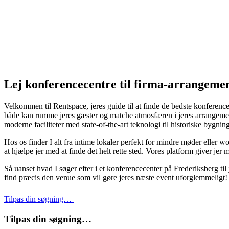
Lej konferencecentre til firma-arrangeme
Velkommen til Rentspace, jeres guide til at finde de bedste konferencece
både kan rumme jeres gæster og matche atmosfæren i jeres arrangement.
moderne faciliteter med state-of-the-art teknologi til historiske bygn
Hos os finder I alt fra intime lokaler perfekt for mindre møder eller w
at hjælpe jer med at finde det helt rette sted. Vores platform giver je
Så uanset hvad I søger efter i et konferencecenter på Frederiksberg ti
find præcis den venue som vil gøre jeres næste event uforglemmeligt!
Tilpas din søgning…
Tilpas din søgning…