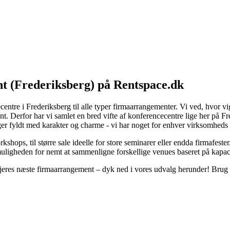
nt (Frederiksberg) på Rentspace.dk
ntre i Frederiksberg til alle typer firmaarrangementer. Vi ved, hvor vigti
 Derfor har vi samlet en bred vifte af konferencecentre lige her på Fre
inger fyldt med karakter og charme - vi har noget for enhver virksomheds
orkshops, til større sale ideelle for store seminarer eller endda firmafe
r muligheden for nemt at sammenligne forskellige venues baseret på kapaci
l jeres næste firmaarrangement – dyk ned i vores udvalg herunder! Brug v